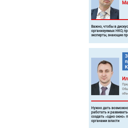
Ма
Важно, чтобы в диску
организуемых НКО, п
эксперты, знающие п
Ил
Пре
Общ
объ
Нужно дать возможно
работать и развивать
создать «одно окно» 
органами власти