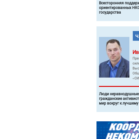
Всесторонняя поддер
ориентированных НКО
государства
Ив
Пре
сил
Выс
Общ
«СИ
Люди неравнодушные 
гражданские активист
мир вокруг к лучшему