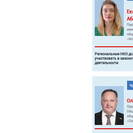
Ек
Аб
Пре
меж
общ
«Мо
Региональные НКО до
участвовать в законо
деятельности
Ол
Пре
Общ
общ
«Со