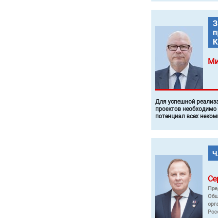
Ми
Для успешной реализ
проектов необходимо
потенциал всех неком
Се
Пре
Общ
орг
Рос