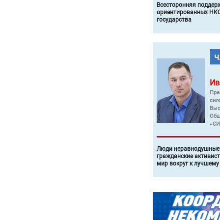
Всесторонняя поддер
ориентированных НКО
государства
Ив
Пре
сил
Выс
Общ
«СИ
Люди неравнодушные 
гражданские активист
мир вокруг к лучшему