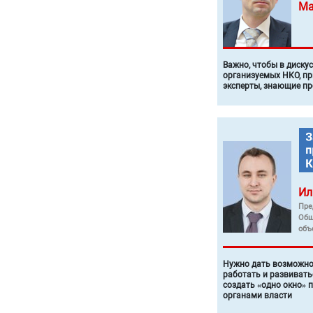
Ма
Важно, чтобы в диску
организуемых НКО, п
эксперты, знающие п
Ил
Пре
Общ
объ
Нужно дать возможно
работать и развивать
создать «одно окно» 
органами власти