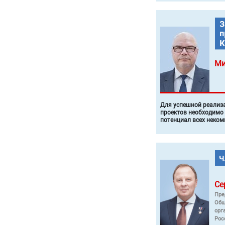
Ми
Для успешной реализ
проектов необходимо
потенциал всех неком
Се
Пре
Общ
орг
Рос