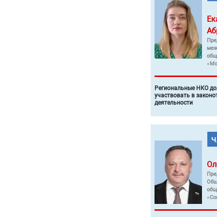
Ек
Аб
Пре
меж
общ
«Мо
Региональные НКО до
участвовать в законо
деятельности
Ол
Пре
Общ
общ
«Со