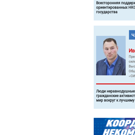
Всесторонняя поддер
ориентированных НКО
государства
Ив
Пре
сил
Выс
Общ
«СИ
Люди неравнодушные 
гражданские активист
мир вокруг к лучшему