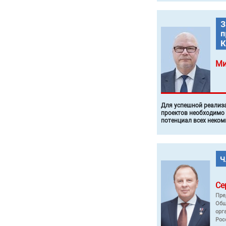
Ми
Для успешной реализ
проектов необходимо
потенциал всех неком
Се
Пре
Общ
орг
Рос