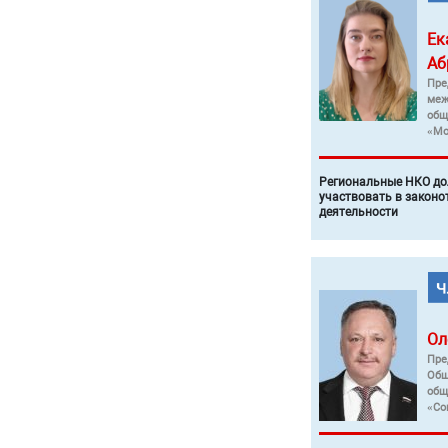
Ек
Аб
Пре
меж
общ
«Мо
Региональные НКО до
участвовать в законо
деятельности
Ол
Пре
Общ
общ
«Со