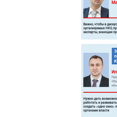
Ма
Важно, чтобы в диску
организуемых НКО, п
эксперты, знающие п
Ил
Пре
Общ
объ
Нужно дать возможно
работать и развивать
создать «одно окно» 
органами власти