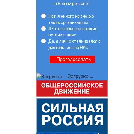
в Вашем регионе?
Нет, я ничего не знаю о
таких организациях
Я что-то слышал о таких
организациях
Да, я лично сталкивался с
деятельностью НКО
Загрузка ...