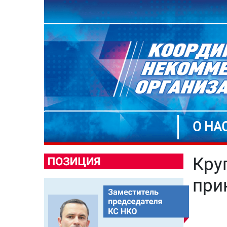
О НА
Кру
при