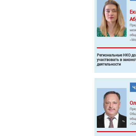
Ек
Аб
Пре
меж
общ
«Мо
Региональные НКО до
участвовать в законо
деятельности
Ол
Пре
Общ
общ
«Со