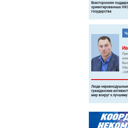
Всесторонняя поддер
ориентированных НКО
государства
Ив
Пре
сил
Выс
Общ
«СИ
Люди неравнодушные 
гражданские активист
мир вокруг к лучшему