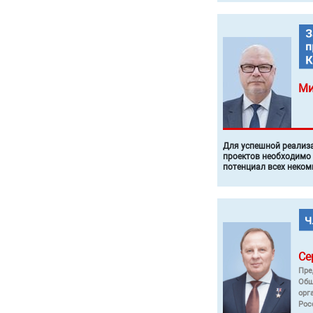
Ми
Для успешной реализ
проектов необходимо
потенциал всех неком
Се
Пре
Общ
орг
Рос