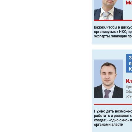
Ма
Важно, чтобы в диску
организуемых НКО, п
эксперты, знающие п
Ил
Пре
Общ
объ
Нужно дать возможно
работать и развивать
создать «одно окно» 
органами власти