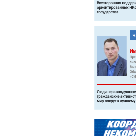
Всесторонняя поддер
ориентированных НКО
государства
Ив
Пре
сил
Выс
Общ
«СИ
Люди неравнодушные 
гражданские активист
мир вокруг к лучшему