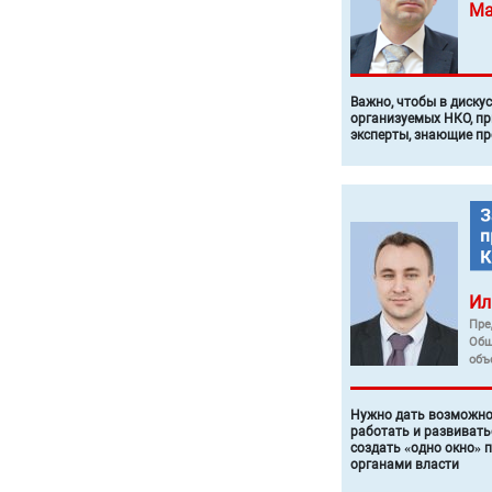
Ма
Важно, чтобы в диску
организуемых НКО, п
эксперты, знающие п
Ил
Пре
Общ
объ
Нужно дать возможно
работать и развивать
создать «одно окно» 
органами власти