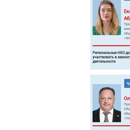
Ек
Аб
Пре
меж
общ
«Мо
Региональные НКО до
участвовать в законо
деятельности
Ол
Пре
Общ
общ
«Со