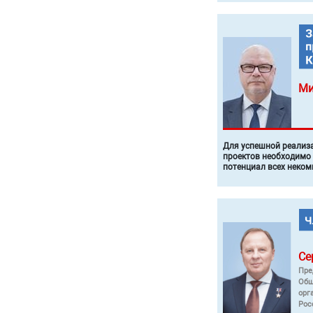
Ми
Для успешной реализ
проектов необходимо
потенциал всех неком
Се
Пре
Общ
орг
Рос