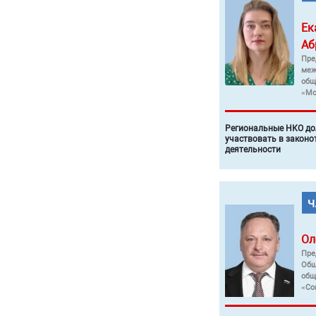
Ек
Аб
Пре
меж
общ
«Мо
Региональные НКО до
участвовать в законо
деятельности
Ол
Пре
Общ
общ
«Со