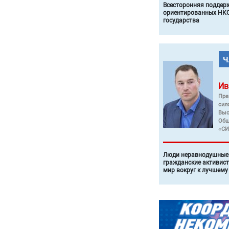
Всесторонняя поддер
ориентированных НКО
государства
Ив
Пре
сил
Выс
Общ
«СИ
Люди неравнодушные 
гражданские активист
мир вокруг к лучшему