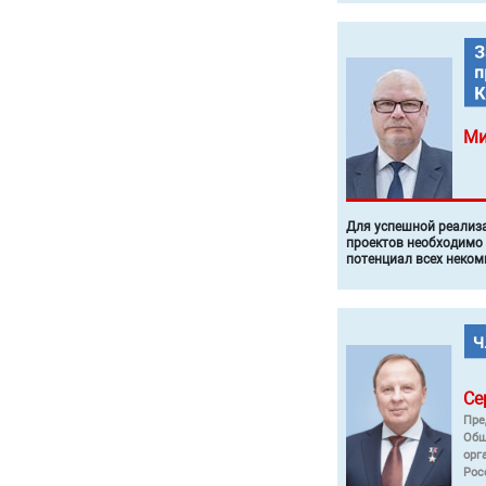
Ми
Для успешной реализ
проектов необходимо
потенциал всех неком
Се
Пре
Общ
орг
Рос