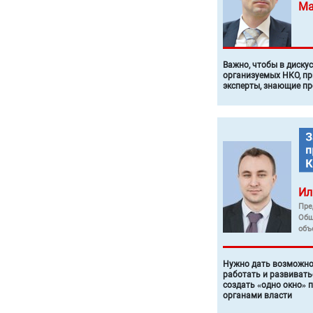
Ма
Важно, чтобы в диску
организуемых НКО, п
эксперты, знающие п
Ил
Пре
Общ
объ
Нужно дать возможно
работать и развивать
создать «одно окно» 
органами власти