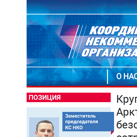
О НА
Кру
Арк
без