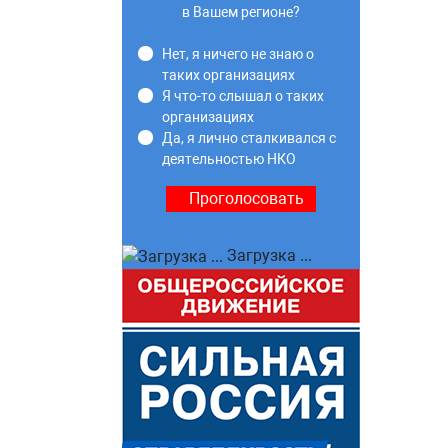
в Вашем регионе?
Нет, я ничего не знаю о
таких организациях
Я что-то слышал о таких
организациях
Да, я лично сталкивался с
деятельностью НКО
Загрузка ...