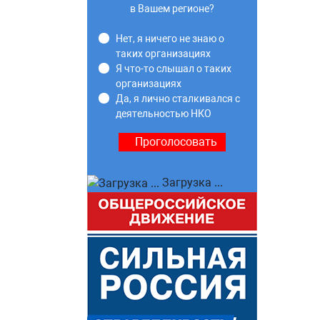
в Вашем регионе?
Нет, я ничего не знаю о
таких организациях
Я что-то слышал о таких
организациях
Да, я лично сталкивался с
деятельностью НКО
Загрузка ...