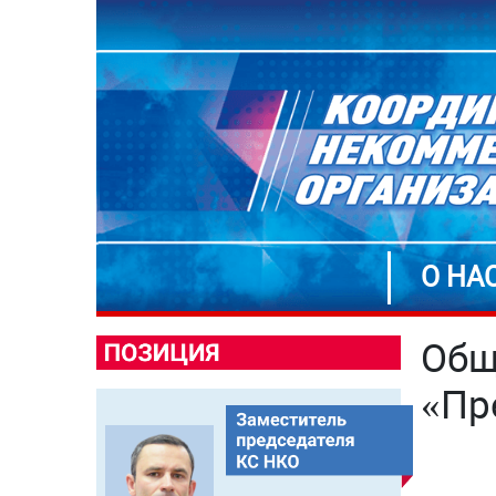
О НА
Общ
«Пр