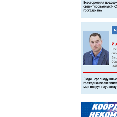
Всесторонняя поддер
ориентированных НКО
государства
Ив
Пре
сил
Выс
Общ
«СИ
Люди неравнодушные 
гражданские активист
мир вокруг к лучшему