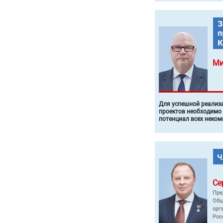
Ми
Для успешной реализ
проектов необходимо
потенциал всех неком
Се
Пре
Общ
орг
Рос