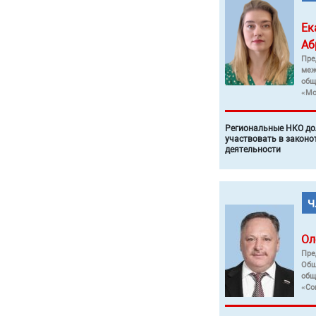
Ек
Аб
Пре
меж
общ
«Мо
Региональные НКО до
участвовать в законо
деятельности
Ол
Пре
Общ
общ
«Со