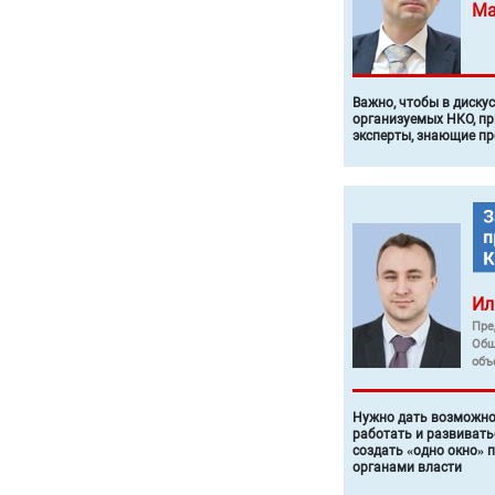
Ма
Важно, чтобы в диску
организуемых НКО, п
эксперты, знающие п
Ил
Пре
Общ
объ
Нужно дать возможно
работать и развивать
создать «одно окно» 
органами власти