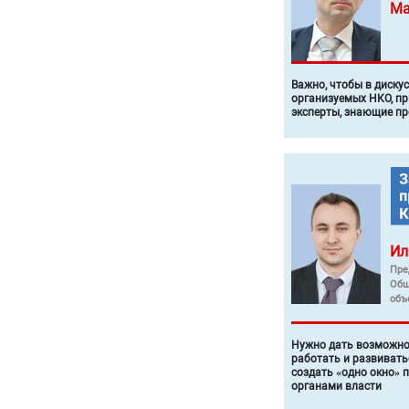
Ма
Важно, чтобы в диску
организуемых НКО, п
эксперты, знающие п
Ил
Пре
Общ
объ
Нужно дать возможно
работать и развивать
создать «одно окно» 
органами власти