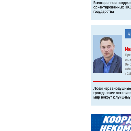
Всесторонняя поддер
ориентированных НКО
государства
Ив
Пре
сил
Выс
Общ
«СИ
Люди неравнодушные 
гражданские активист
мир вокруг к лучшему