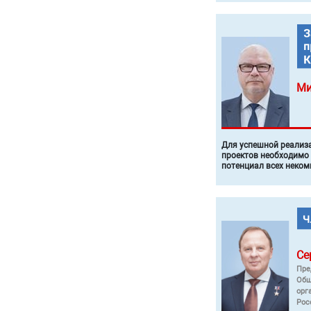
Ми
Для успешной реализ
проектов необходимо
потенциал всех неком
Се
Пре
Общ
орг
Рос