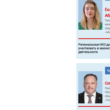
Ек
Аб
Пре
меж
общ
«Мо
Региональные НКО до
участвовать в законо
деятельности
Ол
Пре
Общ
общ
«Со