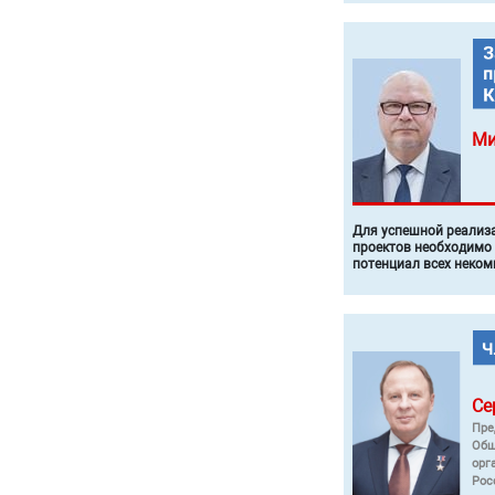
Ми
Для успешной реализ
проектов необходимо
потенциал всех неком
Се
Пре
Общ
орг
Рос