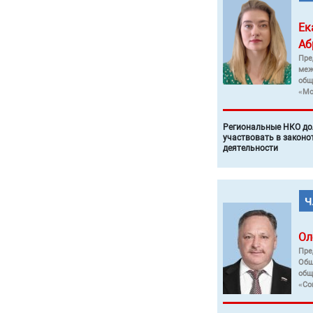
Ек
Аб
Пре
меж
общ
«Мо
Региональные НКО до
участвовать в законо
деятельности
Ол
Пре
Общ
общ
«Со