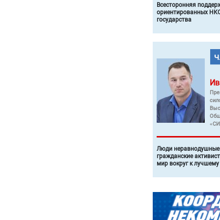
Всесторонняя поддер
ориентированных НКО
государства
Ив
Пре
сил
Выс
Общ
«СИ
Люди неравнодушные 
гражданские активист
мир вокруг к лучшему