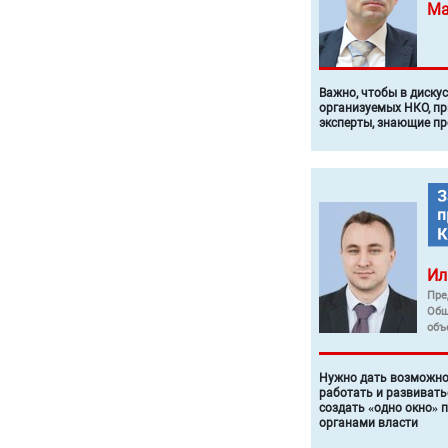
Ма
Важно, чтобы в диску
организуемых НКО, п
эксперты, знающие п
Ил
Пре
Общ
объ
Нужно дать возможно
работать и развивать
создать «одно окно» 
органами власти