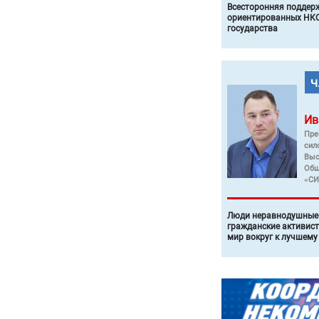
Всесторонняя поддер
ориентированных НКО
государства
Ив
Пре
сил
Выс
Общ
«СИ
Люди неравнодушные 
гражданские активист
мир вокруг к лучшему