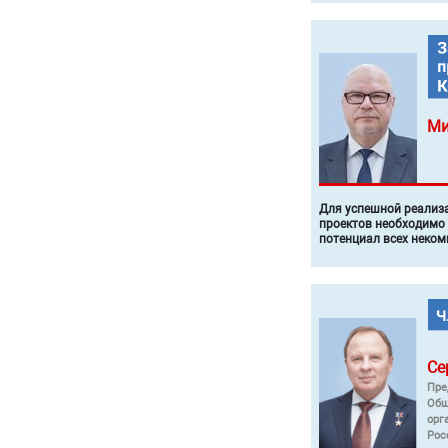
Ми
Для успешной реализ
проектов необходимо
потенциал всех неком
Се
Пре
Общ
орг
Рос