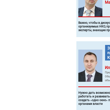
Ма
Важно, чтобы в диску
организуемых НКО, п
эксперты, знающие п
Ил
Пре
Общ
объ
Нужно дать возможно
работать и развивать
создать «одно окно» 
органами власти