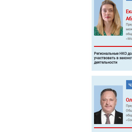
Ек
Аб
Пре
меж
общ
«Мо
Региональные НКО до
участвовать в законо
деятельности
Ол
Пре
Общ
общ
«Со