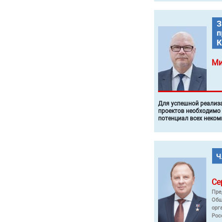
Ми
Для успешной реализ
проектов необходимо
потенциал всех неком
Се
Пре
Общ
орг
Рос