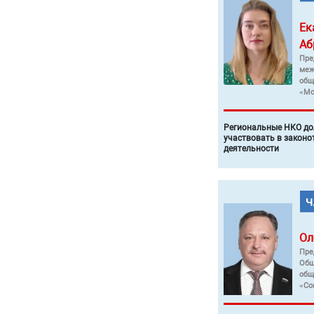
Ек
Аб
Пре
меж
общ
«Мо
Региональные НКО до
участвовать в законо
деятельности
Ол
Пре
Общ
общ
«Со