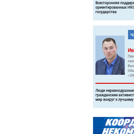
Всесторонняя поддер
ориентированных НКО
государства
Ив
Пре
сил
Выс
Общ
«СИ
Люди неравнодушные 
гражданские активист
мир вокруг к лучшему