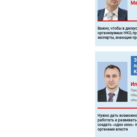
Ма
Важно, чтобы в диску
организуемых НКО, п
эксперты, знающие п
Ил
Пре
Общ
объ
Нужно дать возможно
работать и развивать
создать «одно окно» 
органами власти