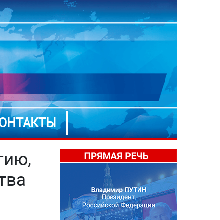
ОНТАКТЫ
тию,
тва