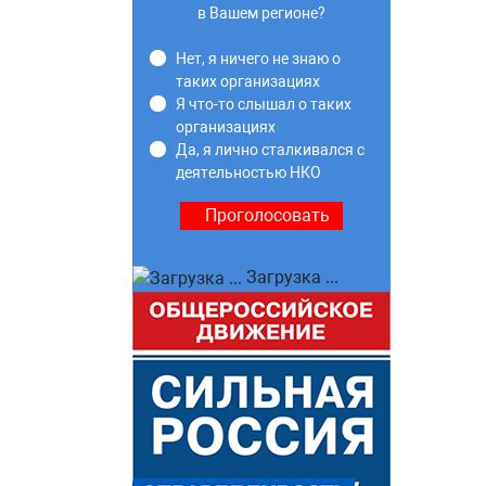
в Вашем регионе?
Нет, я ничего не знаю о
таких организациях
Я что-то слышал о таких
организациях
Да, я лично сталкивался с
деятельностью НКО
Загрузка ...