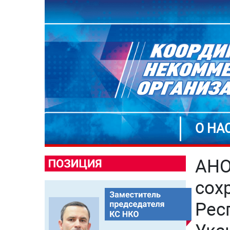
О НА
АНО
сох
Рес