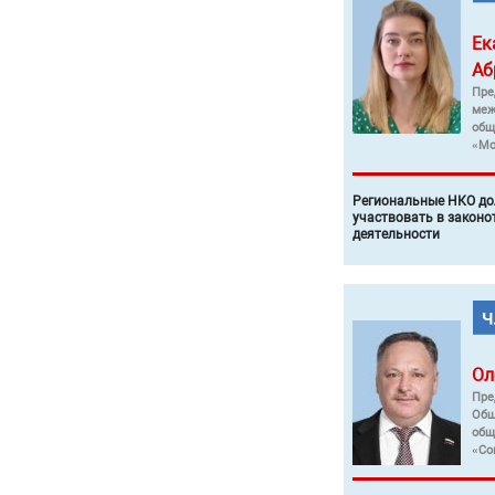
Ек
Аб
Пре
меж
общ
«Мо
Региональные НКО до
участвовать в законо
деятельности
Ол
Пре
Общ
общ
«Со