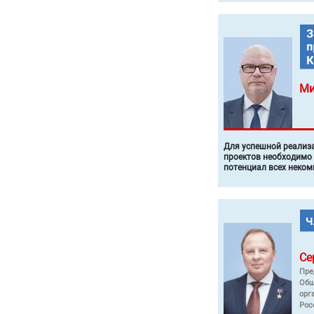
Ми
Для успешной реализ
проектов необходимо
потенциал всех неком
Се
Пре
Общ
орг
Рос