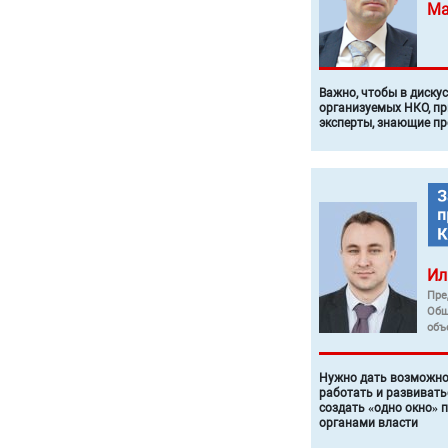
Ма
Важно, чтобы в диску
организуемых НКО, п
эксперты, знающие п
Ил
Пре
Общ
объ
Нужно дать возможно
работать и развивать
создать «одно окно» 
органами власти