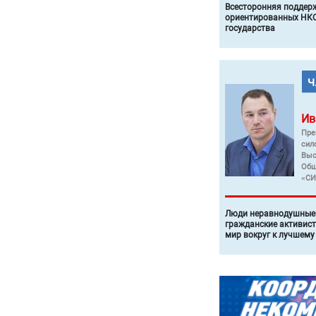
Всесторонняя поддер
ориентированных НКО
государства
Ив
Пре
сил
Выс
Общ
«СИ
Люди неравнодушные 
гражданские активист
мир вокруг к лучшему