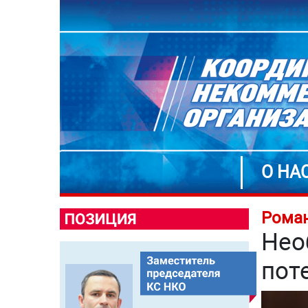
О НА
Роман
Нео
пот