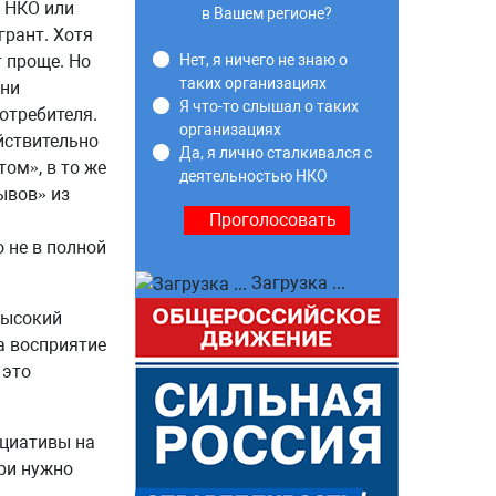
 НКО или
в Вашем регионе?
грант. Хотя
т проще. Но
Нет, я ничего не знаю о
таких организациях
они
Я что-то слышал о таких
отребителя.
организациях
йствительно
Да, я лично сталкивался с
ом», в то же
деятельностью НКО
ывов» из
 не в полной
Загрузка ...
высокий
а восприятие
 это
ициативы на
ери нужно