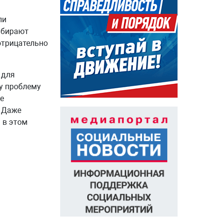
ли
ыбирают
отрицательно
 для
ту проблему
е
. Даже
 в этом