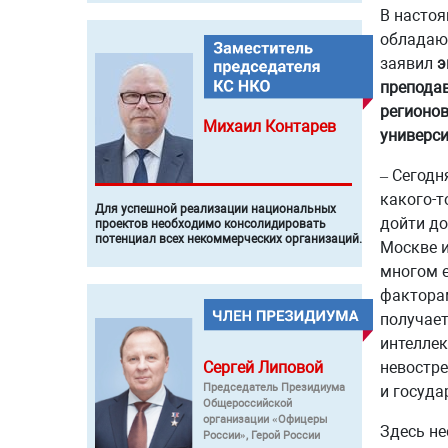
В настоя
обладают
заявил
э
препода
регионов
Михаил
Контарев
универси
– Сегодн
какого-т
Для успешной реализации национальных
дойти до
проектов необходимо консолидировать
потенциал всех некоммерческих организаций.
Москве и
многом е
факторам
получает
интеллек
Сергей
Липовой
невостре
Председатель Президиума
и госуда
Общероссийской
организации «Офицеры
Здесь не
России», Герой России