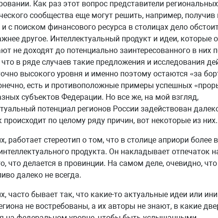
овании. Как раз этот вопрос представители региональных
еского сообщества еще могут решить, например, получив 
о и с поиском финансового ресурса в столицах дело обстои
ажнее другое. Интеллектуальный продукт и идеи, которые 
ют не доходят до потенциально заинтересованного в них п
 что в ряде случаев такие предложения и исследования де
очно высокого уровня и именно поэтому остаются «за борт
онечно, есть и противоположные примеры успешных «прор
зных субъектов Федерации. Но все же, на мой взгляд,
туальный потенциал регионов России задействован далеко
к происходит по целому ряду причин, вот некоторые из них.
х, работает стереотип о том, что в столице априори более 
интеллектуального продукта. Он накладывает отпечаток н
го, что делается в провинции. На самом деле, очевидно, что
иво далеко не всегда.
х, часто бывает так, что какие-то актуальные идеи или ин
егиона не востребованы, а их авторы не знают, в какие дв
я на федеральном уровне, чтобы быть услышанными.