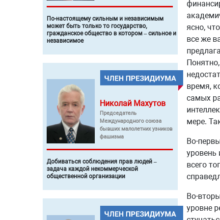
финансир
академич
По-настоящему сильным и независимым
может быть только то государство,
ясно, чт
гражданское общество в котором – сильное и
все же в
независимое
предлага
Понятно,
недостат
время, к
самых ра
Николай
Махутов
интеллек
Председатель
мере. Та
Международного союза
бывших малолетних узников
фашизма
Во-первы
уровень 
Добиваться соблюдения прав людей –
всего то
задача каждой некоммерческой
справедл
общественной организации
Во-вторы
уровне р
стучатьс