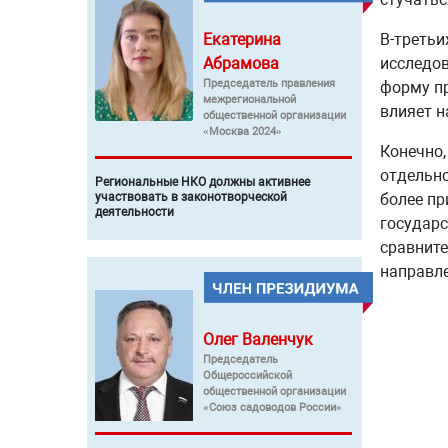
Екатерина
В-третьи
Абрамова
исследов
Председатель правления
форму пр
межрегиональной
влияет н
общественной организации
«Москва 2024»
Конечно,
отдельно
Региональные НКО должны активнее
участвовать в законотворческой
более пр
деятельности
государс
сравните
направле
Олег
Валенчук
Председатель
Общероссийской
общественной организации
«Союз садоводов России»