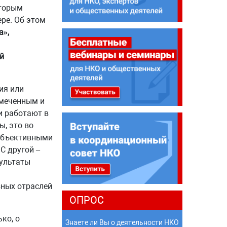
оторым
ре. Об этом
а»,
й
ия или
амеченным и
и работают в
ы, это во
 объективными
С другой –
зультаты
я
зных отраслей
ОПРОС
ко, о
Знаете ли Вы о деятельности НКО