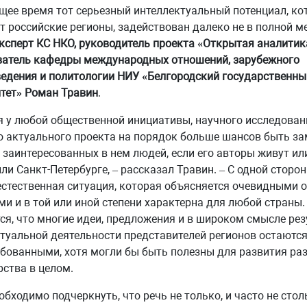
щее время тот серьезный интеллектуальный потенциал, к
 российские регионы, задействован далеко не в полной ме
ксперт КС НКО, руководитель проекта «Открытая аналитик
ватель кафедры международных отношений, зарубежного
едения и политологии НИУ «Белгородский государственны
тет» Роман Травин
.
я у любой общественной инициативы, научного исследован
о актуального проекта на порядок больше шансов быть з
 заинтересованных в нем людей, если его авторы живут ил
ли Санкт-Петербурге, – рассказал Травин. – С одной сторон
стественная ситуация, которая объясняется очевидными
и и в той или иной степени характерна для любой страны. 
ся, что многие идеи, предложения и в широком смысле ре
туальной деятельности представителей регионов остаютс
бованными, хотя могли бы быть полезны для развития ра
рства в целом.
обходимо подчеркнуть, что речь не только, и часто не столь