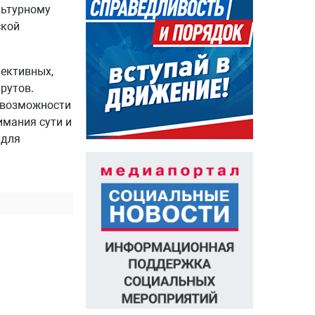
льтурному
ской
лективных,
рутов.
 возможности
имания сути и
 для