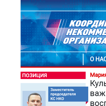
О НА
Мария
Кул
важ
вос