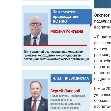
Эксперт 
поделила
воспита
Михаил
Контарев
– В наст
аспектов
эксперт.
Для успешной реализации национальных
россиян,
проектов необходимо консолидировать
потенциал всех некоммерческих организаций.
востребо
воспитан
нравстве
подраст
В мае 20
Сергей
Липовой
укреплен
Председатель Президиума
образова
Общероссийской
организации «Офицеры
воспитан
России», Герой России