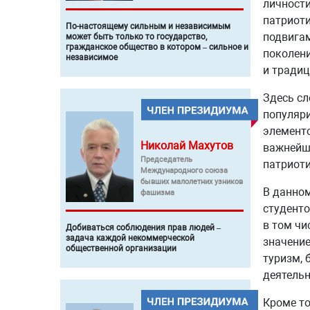
личности
патриоти
По-настоящему сильным и независимым
подвигам
может быть только то государство,
гражданское общество в котором – сильное и
поколени
независимое
и традиц
Здесь сл
популяри
элементо
Николай
Махутов
важнейши
Председатель
патриоти
Международного союза
бывших малолетних узников
В данном
фашизма
студенто
в том чи
Добиваться соблюдения прав людей –
задача каждой некоммерческой
значение
общественной организации
туризм, 
деятельн
Кроме то