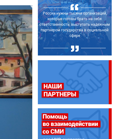
Обращаю внимание местных властей:
России нужны тысячи организаций,
нужно опираться на гражданскую
которые готовы брать на себя
ответственность, выступать надежным
активность, вместе с общественными
партнером государства в социальной
палатами создавать благоприятные
условия для работы НКО в социальной и
сфере
других сферах