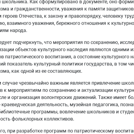
 школьника. Как сформулировано в документе, оно форми
зма и гражданственности, уважения к памяти защитников
 героев Отечества, к закону и правопорядку, человеку тру
ю, взаимного уважения, бережного отношения к культурн
иям народа.
едует подчеркнуть, что мероприятия по сохранению, иссл
зации объектов культурного наследия являются одними 
в патриотического воспитания, а состояние культурного н
й показатель культурный политики государства, в том чи
зма, как одной из ее составляющих.
 случае чрезвычайно важным является привлечение школ
в к мероприятиям по сохранению и актуализации культурн
сле и организация волонтерских движений. Также имеет б
 краеведческая деятельность, музейная педагогика, позн
библиотечные программы, вовлечение школьников и студе
ость фольклорных коллективов.
го, при разработке программ по патриотическому воспит