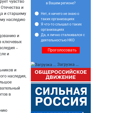
рует чувство
в Вашем регионе?
 Отечества и
да и старшему
Нет, я ничего не знаю о
таких организациях
ому наследию
Я что-то слышал о таких
организациях
Да, я лично сталкивался с
едованию и
деятельностью НКО
из ключевых
аследия –
сле и
Загрузка ...
ьников и
ого наследия,
ольшое
авательный
нтов в
анию