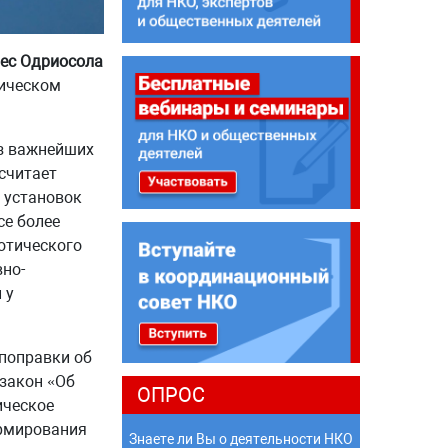
дес Одриосола
тическом
из важнейших
считает
х установок
се более
отического
но-
 у
 поправки об
закон «Об
ОПРОС
ическое
ормирования
Знаете ли Вы о деятельности НКО