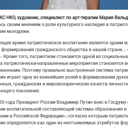
КС НКО, художник, специалист по арт-терапии Мария Валь
сь своим мнением о роли культурного наследия в патрио
нии молодежи.
оящее время патриотическое воспитания является одним 
 формирования гражданского общества в нашей стране, – 
 – Кроме того, патриотизм становится одной из социальны
 а патриотически-направленные мероприятия становятся в
ванными. Поэтому правильно выстроенная система патри
ия играет одну из важнейших ролей в формировании духов
нных, гражданских и мировоззренческих качеств личности
ающего поколения.
20 года Президент России Владимир Путин внес в Госдуму
ии воспитательной составляющей системы образования в 
нии в Российской Федерации», согласно которым патриот
ие определяется как один из неотъемлемых атрибутов ф