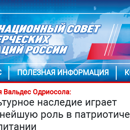
С
ПОЛЕЗНАЯ ИНФОРМАЦИЯ
К
 Вальдес Одриосола:
ьтурное наследие играет
нейшую роль в патриотич
питании