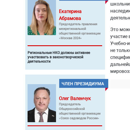
школьник
наследию
Екатерина
деятельн
Абрамова
Председатель правления
Это може
межрегиональной
общественной организации
участие 
«Москва 2024»
Учебно-
не тольк
Региональные НКО должны активнее
специфик
участвовать в законотворческой
деятельности
дальнейш
мировозз
Олег
Валенчук
Председатель
Общероссийской
общественной организации
«Союз садоводов России»