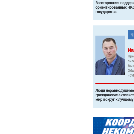
Всесторонняя поддер
ориентированных НКО
государства
Ив
Пре
сил
Выс
Общ
«СИ
Люди неравнодушные 
гражданские активист
мир вокруг к лучшему