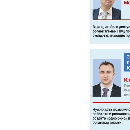
Ма
Важно, чтобы в диску
организуемых НКО, п
эксперты, знающие п
Ил
Пре
Общ
объ
Нужно дать возможно
работать и развивать
создать «одно окно» 
органами власти