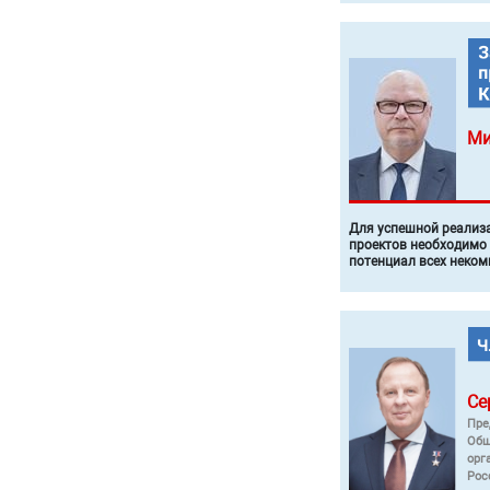
Ми
Для успешной реализ
проектов необходимо
потенциал всех неком
Се
Пре
Общ
орг
Рос