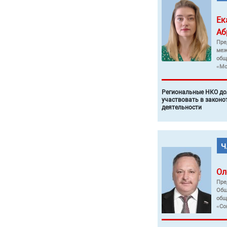
Ек
Аб
Пре
меж
общ
«Мо
Региональные НКО до
участвовать в законо
деятельности
Ол
Пре
Общ
общ
«Со