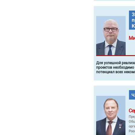
Ми
Для успешной реализ
проектов необходимо
потенциал всех неком
Се
Пре
Общ
орг
Рос