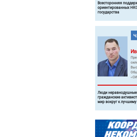
Всесторонняя поддер
ориентированных НКО
государства
Ив
Пре
сил
Выс
Общ
«СИ
Люди неравнодушные 
гражданские активист
мир вокруг к лучшему