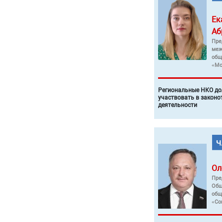
Ек
Аб
Пре
меж
общ
«Мо
Региональные НКО до
участвовать в законо
деятельности
Ол
Пре
Общ
общ
«Со