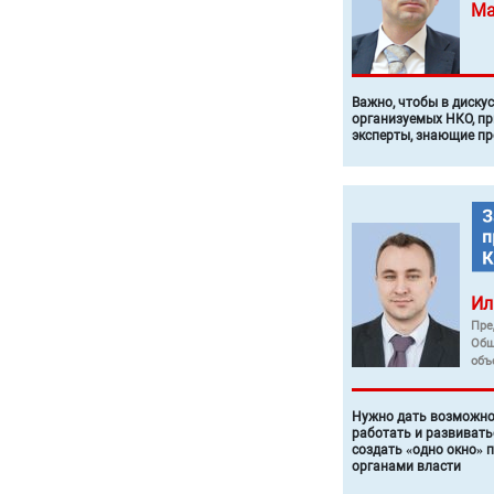
Ма
Важно, чтобы в диску
организуемых НКО, п
эксперты, знающие п
Ил
Пре
Общ
объ
Нужно дать возможно
работать и развивать
создать «одно окно» 
органами власти