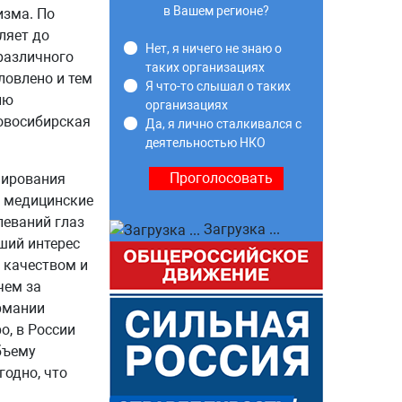
в Вашем регионе?
изма. По
ляет до
Нет, я ничего не знаю о
 различного
таких организациях
ловлено и тем
Я что-то слышал о таких
ию
организациях
Новосибирская
Да, я лично сталкивался с
деятельностью НКО
нирования
е медицинские
леваний глаз
Загрузка ...
ший интерес
 качеством и
чем за
рмании
о, в России
бъему
годно, что