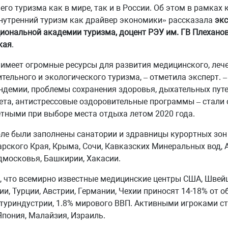
его туризма как в мире, так и в России. Об этом в рамках 
нутренний туризм как драйвер экономики» рассказала
экс
иональной академии туризма, доцент РЭУ им. ГВ Плехано
кая
.
 имеет огромные ресурсы для развития медицинского, лече
тельного и экологического туризма, – отметила эксперт. –
ндемии, проблемы сохранения здоровья, дыхательных пут
ета, антистрессовые оздоровительные программы – стали
тными при выборе места отдыха летом 2020 года.
ле были заполнены санатории и здравницы курортных зон
рского Края, Крыма, Сочи, Кавказских Минеральных вод, 
дмосковья, Башкирии, Хакасии.
 что всемирно известные медицинские центры США, Швей
и, Турции, Австрии, Германии, Чехии приносят 14-18% от 
туриндустрии, 1.8% мирового ВВП. Активными игроками ст
Япония, Малайзия, Израиль.