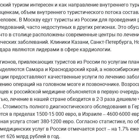
кий туризм интересен и как направление внутреннего тур
ценкам, объем внутреннего туристического потока состав
человек. В Москву едут туристы из России для проведения
ледований, часто недоступных в других регионах. Это обус
что в столице расположены современные центры по лечен
ческих заболеваний. Клиники Казани, Санкт-Петербурга, 
дара являются лидерами в сфере кардиологии.
гионов, привлекающих туристов из России по услугам пла
ыделяются Самара и Краснодарский край, а новосибирски
ции предоставляют качественные услуги по лечению забо
ению операций на головном мозге и позвоночнике. Возрос
цев к российской медицине объясняется в первую очередь
ью, лечение в нашей стране обходится в 2-3 раза дешевле 
. Стоимость полного диагностического обследования в Ге
тся в пределах 1500-15 000 евро, в Израиле – 4600-6000 евр
ная услуга стоит 380-1200 евро. Согласно статистике, по о
медицинских услуг в России отмечается рост – на 1.7% еже
ет 626 млрд рублей в год.