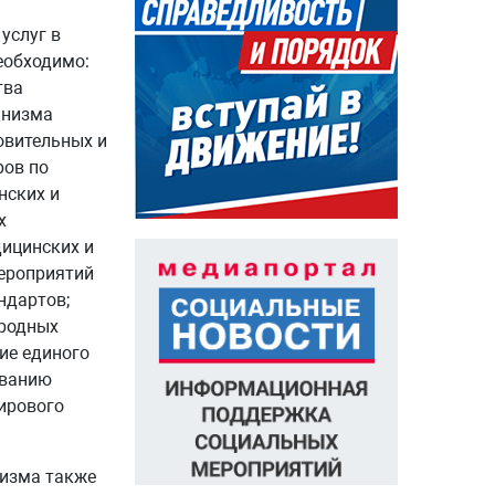
услуг в
еобходимо:
тва
анизма
овительных и
ров по
нских и
х
ицинских и
ероприятий
ндартов;
ародных
ие единого
ованию
ирового
ризма также