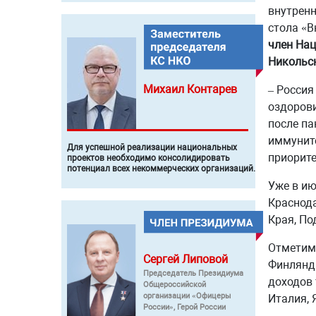
внутренн
стола «В
член Нац
Никольс
Михаил
Контарев
– Россия
оздорови
после па
иммунит
Для успешной реализации национальных
приорите
проектов необходимо консолидировать
потенциал всех некоммерческих организаций.
Уже в ию
Краснода
Края, По
Отметим,
Сергей
Липовой
Финлянди
Председатель Президиума
доходов 
Общероссийской
организации «Офицеры
Италия, 
России», Герой России