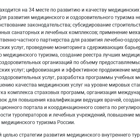
аходится на 34 месте по развитию и качеству медицинских 
Для развития медицинского и оздоровительного туризма н
ствование законодательства; субсидирование строительс
ных санаторных и лечебных комплексов; применение мех
твенно-частного партнерства для развития лечебно-оздор
ких услуг, проведение мониторинга сдерживающих барье
 медицинского туризма, создание реестра лучших медици
оздоровительных организаций по объему предоставляемы
ких услуг; цифровизация и эффективное продвижение мед
оздоровительных услуг, разработка программы учебных м
ению качества медицинских услуг на уровне мировых ста
тка комплекса страховых программ, организация междун
ок для повышения квалификации ведущих врачей, создан
ионного портала и координационного совета по регулир
ости туроператоров и лечебных учреждений, повышение м
 медицинского туризма России.
 целью стратегии развития медицинского внутреннего ту