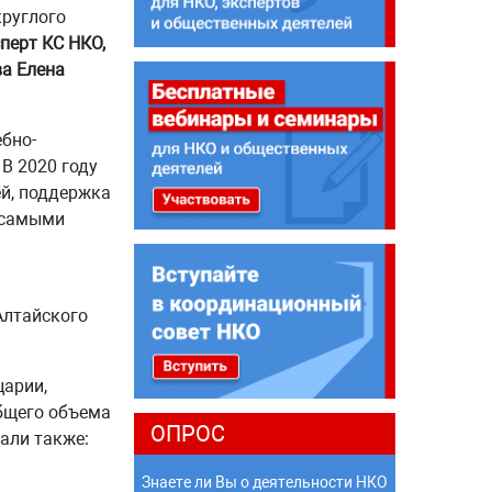
круглого
перт КС НКО,
ва Елена
бно-
 В 2020 году
ей, поддержка
 самыми
Алтайского
царии,
общего объема
ОПРОС
али также:
Знаете ли Вы о деятельности НКО