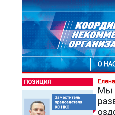
О НА
Елена
Мы 
раз
озд