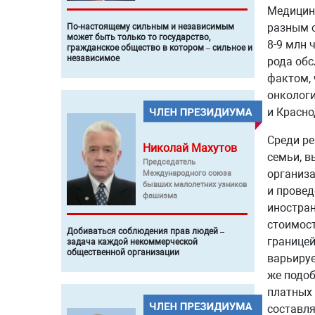
Медицинс
разным о
По-настоящему сильным и независимым
может быть только то государство,
8-9 млн 
гражданское общество в котором – сильное и
независимое
рода обс
фактом, 
онкологи
и Красно
Среди ре
Николай
Махутов
семьи, в
Председатель
организа
Международного союза
бывших малолетних узников
и провед
фашизма
иностран
стоимост
Добиваться соблюдения прав людей –
границей
задача каждой некоммерческой
общественной организации
варьируе
же подоб
платных 
составля