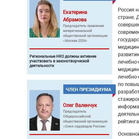
Россия н
Екатерина
стране. 
Абрамова
совершен
Председатель правления
межрегиональной
современ
общественной организации
государс
«Москва 2024»
медицинс
развитию
Региональные НКО должны активнее
лечебно-
участвовать в законотворческой
деятельности
медицинс
лечебно-
по повыш
разрабо
стажиров
Олег
Валенчук
информац
Председатель
деятельн
Общероссийской
рейтинга
общественной организации
«Союз садоводов России»
Основной