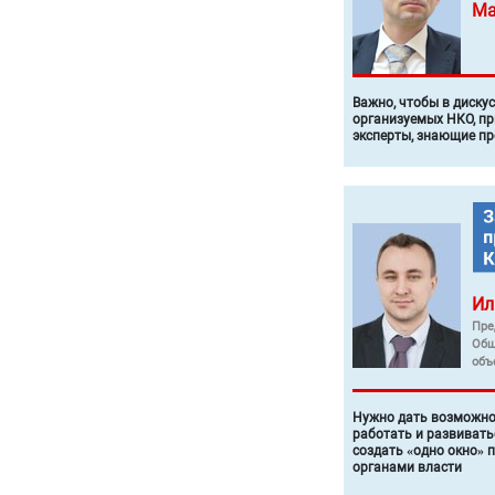
Ма
Важно, чтобы в диску
организуемых НКО, п
эксперты, знающие п
Ил
Пре
Общ
объ
Нужно дать возможно
работать и развивать
создать «одно окно» 
органами власти