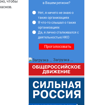
жно, чтобы
в Вашем регионе?
раснов.
Нет, я ничего не знаю о
таких организациях
Я что-то слышал о таких
организациях
Да, я лично сталкивался с
деятельностью НКО
Загрузка ...