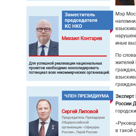
Мэр Мос
напомнил
взыскива
нарушени
Михаил
Контарев
иные выз
По слова
жителей 
Для успешной реализации национальных
проектов необходимо консолидировать
граждан,
потенциал всех некоммерческих организаций.
взыскива
граждана
Эксперт 
России 
городски
Сергей
Липовой
Председатель Президиума
«Руковод
Общероссийской
организации «Офицеры
в такой 
России», Герой России