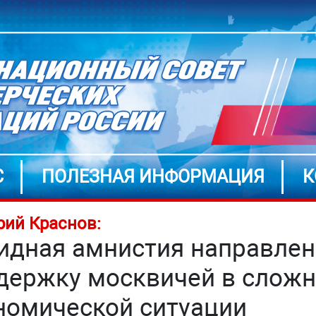
С
ПОЛЕЗНАЯ ИНФОРМАЦИЯ
К
ий Краснов:
идная амнистия направлен
держку москвичей в слож
номической ситуации