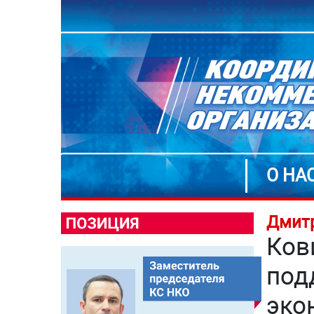
О НА
Дмитр
Ков
под
эко