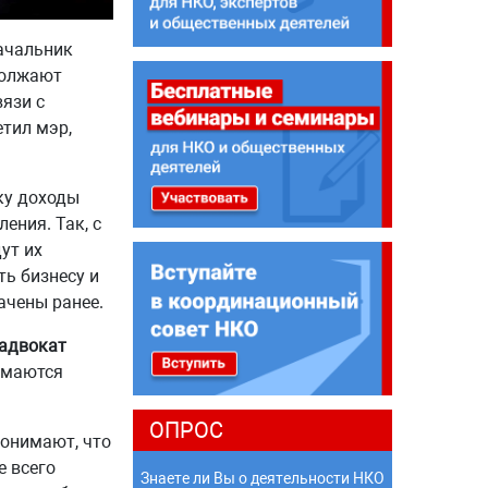
ачальник
должают
язи с
тил мэр,
ку доходы
ения. Так, с
ут их
ть бизнесу и
ачены ранее.
 адвокат
имаются
ОПРОС
понимают, что
е всего
Знаете ли Вы о деятельности НКО