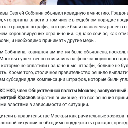
квы Сергей Собянин объявил ковидную амнистию. Градон
, что органы власти в том числе в судебном порядке про
ть с граждан штрафы, которые были назначены ранее в св
ем коронавирусных ограничений. Однако сейчас, как отме
овы, и необходимо принимать другие меры.
м Собянина, ковидная амнистия была объявлена, посколь
Москвы существенно снизились на фоне санкционного давл
 которые не оплатили назначенные штрафы, больше не буд
ть. Кроме того, столичное правительство решило выплати
м субсидии для компенсации штрафов, которые были упл
КС НКО, член Общественной палаты Москвы, заслуженный
Дмитрий Краснов
обратил внимание, что все решения прин
ми властями в зависимости от ситуации.
ители в правительстве Москвы как рачительные хозяева 
сложной ситуации необходимо поддержать граждан, прежд