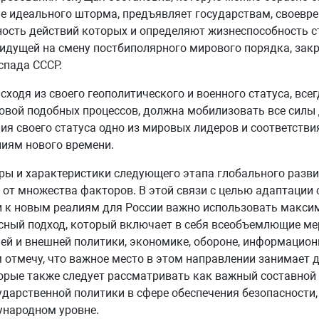
е идеального шторма, предъявляет государствам, своевр
ость действий которых и определяют жизнеспособность с
 идущей на смену постбиполярного мирового порядка, зак
спада СССР.
исходя из своего геополитического и военного статуса, все
овой подобных процессов, должна мобилизовать все силы
ия своего статуса одно из мировых лидеров и соответстви
иям нового времени.
ы и характеристики следующего этапа глобального разви
 от множества факторов. В этой связи с целью адаптации 
и к новым реалиям для России важно использовать макси
ный подход, который включает в себя всеобъемлющие ме
ей и внешней политики, экономике, обороне, информацион
 отмечу, что важное место в этом направлении занимает 
орые также следует рассматривать как важный составной
дарственной политики в сфере обеспечения безопасности, 
ународном уровне.