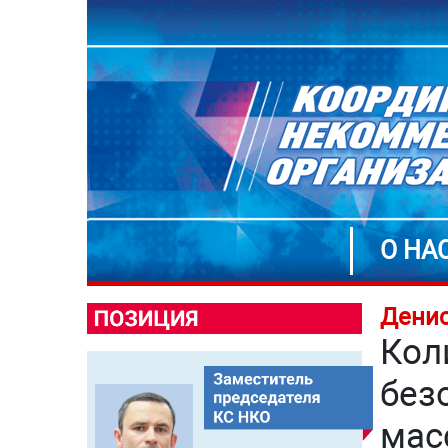
О НА
Денис
Кол
без
мас