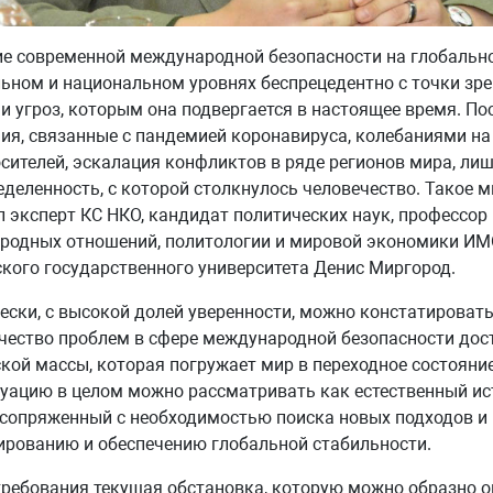
е современной международной безопасности на глобальн
ьном и национальном уровнях беспрецедентно с точки зр
и угроз, которым она подвергается в настоящее время. По
ия, связанные с пандемией коронавируса, колебаниями на
сителей, эскалация конфликтов в ряде регионов мира, лиш
еделенность, с которой столкнулось человечество. Такое 
 эксперт КС НКО, кандидат политических наук, профессо
родных отношений, политологии и мировой экономики ИМ
кого государственного университета Денис Миргород.
ески, с высокой долей уверенности, можно констатировать
чество проблем в сфере международной безопасности дос
кой массы, которая погружает мир в переходное состояние,
туацию в целом можно рассматривать как естественный и
 сопряженный с необходимостью поиска новых подходов и
рованию и обеспечению глобальной стабильности.
ребования текущая обстановка, которую можно образно о