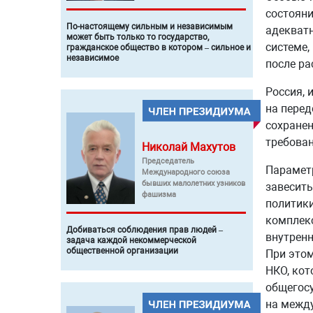
состояни
По-настоящему сильным и независимым
адекватн
может быть только то государство,
системе,
гражданское общество в котором – сильное и
независимое
после ра
Россия, 
на перед
сохранен
требован
Николай
Махутов
Председатель
Параметр
Международного союза
бывших малолетних узников
завесить
фашизма
политик
комплекс
Добиваться соблюдения прав людей –
внутренн
задача каждой некоммерческой
общественной организации
При этом
НКО, кот
общегосу
на межд