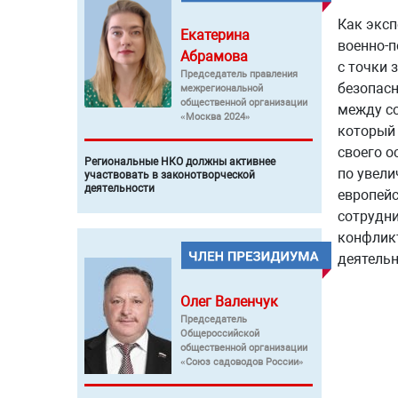
Как эксп
Екатерина
военно-п
Абрамова
с точки 
Председатель правления
безопасн
межрегиональной
общественной организации
между со
«Москва 2024»
который 
своего о
Региональные НКО должны активнее
по увели
участвовать в законотворческой
деятельности
европейс
сотрудни
конфликт
деятельн
Олег
Валенчук
Председатель
Общероссийской
общественной организации
«Союз садоводов России»