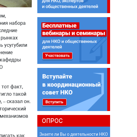
ом,
ения набора
следние
 рынках
ь усугубили
мнение
р кафедры
О
 тот факт,
тигло такой
 – сказал он.
сторический
 механизмов
ОПРОС
Знаете ли Вы о деятельности НКО
писать как