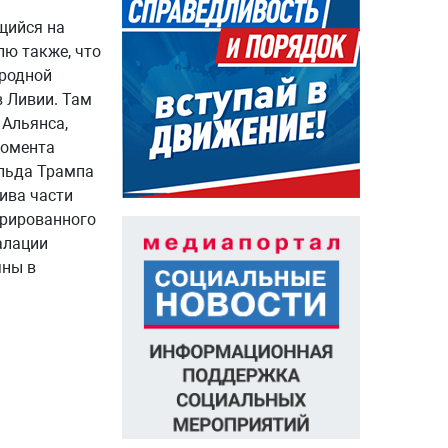
щийся на
лю также, что
ародной
в Ливии. Там
Альянса,
момента
альда Трампа
ива части
урированного
алации
яны в