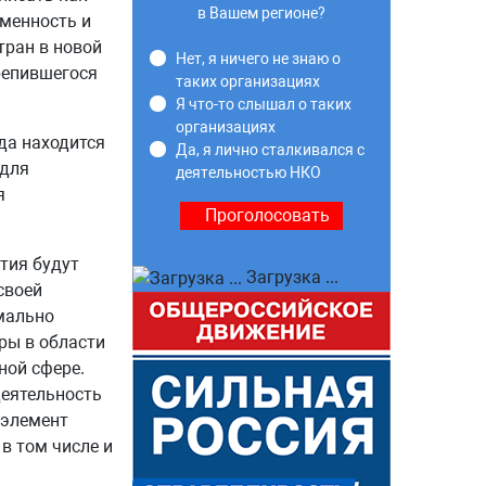
в Вашем регионе?
еменность и
тран в новой
Нет, я ничего не знаю о
репившегося
таких организациях
Я что-то слышал о таких
организациях
гда находится
Да, я лично сталкивался с
 для
деятельностью НКО
я
тия будут
Загрузка ...
своей
мально
ры в области
ной сфере.
деятельность
 элемент
в том числе и