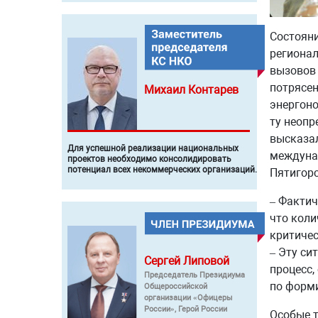
Состояни
регионал
вызовов 
потрясен
Михаил
Контарев
энергоно
ту неопр
высказал
Для успешной реализации национальных
междуна
проектов необходимо консолидировать
потенциал всех некоммерческих организаций.
Пятигорс
– Фактич
что коли
критичес
– Эту си
Сергей
Липовой
процесс,
Председатель Президиума
по форми
Общероссийской
организации «Офицеры
России», Герой России
Особые т