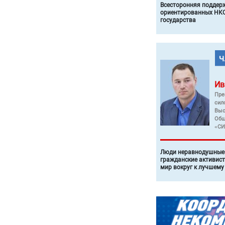
Всесторонняя поддер
ориентированных НКО
государства
Ив
Пре
сил
Выс
Общ
«СИ
Люди неравнодушные 
гражданские активист
мир вокруг к лучшему