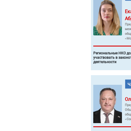
Ек
Аб
Пре
меж
общ
«Мо
Региональные НКО до
участвовать в законо
деятельности
Ол
Пре
Общ
общ
«Со