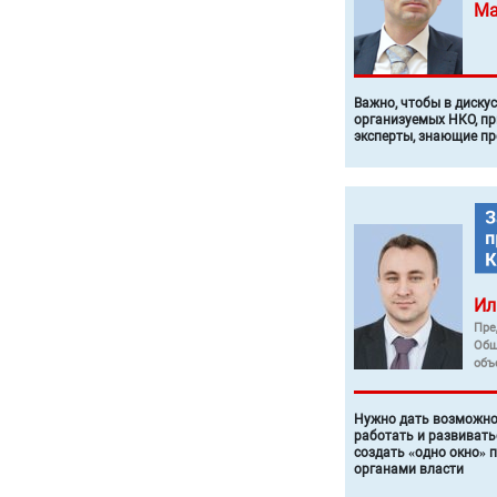
Ма
Важно, чтобы в диску
организуемых НКО, п
эксперты, знающие п
Ил
Пре
Общ
объ
Нужно дать возможно
работать и развивать
создать «одно окно» 
органами власти