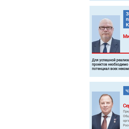
Ми
Для успешной реализ
проектов необходимо
потенциал всех неком
Се
Пре
Общ
орг
Рос