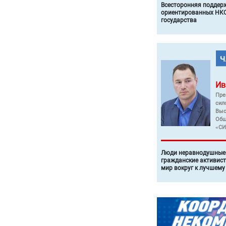
Всесторонняя поддер
ориентированных НКО
государства
Ив
Пре
сил
Выс
Общ
«СИ
Люди неравнодушные 
гражданские активист
мир вокруг к лучшему