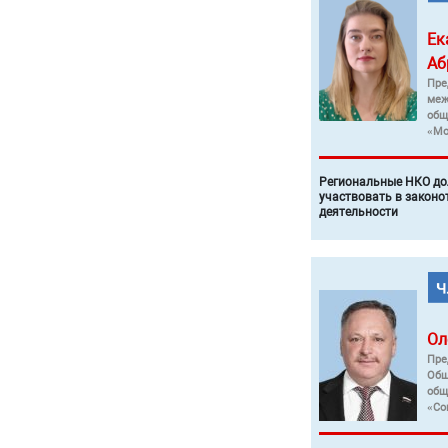
Ек
Аб
Пре
меж
общ
«Мо
Региональные НКО до
участвовать в законо
деятельности
Ол
Пре
Общ
общ
«Со