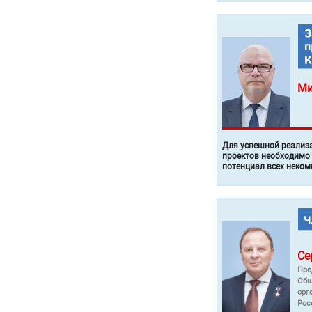
Ми
Для успешной реализ
проектов необходимо
потенциал всех неком
Се
Пре
Общ
орг
Рос