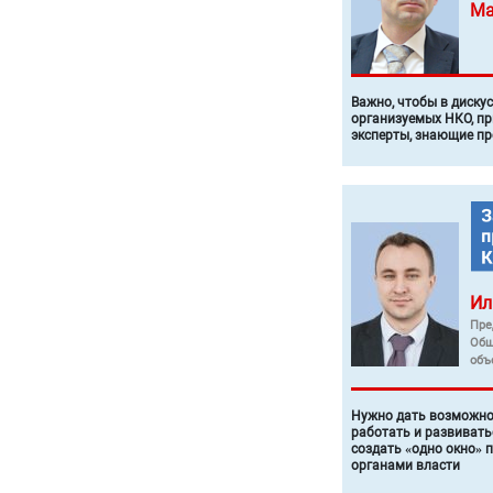
Ма
Важно, чтобы в диску
организуемых НКО, п
эксперты, знающие п
Ил
Пре
Общ
объ
Нужно дать возможно
работать и развивать
создать «одно окно» 
органами власти