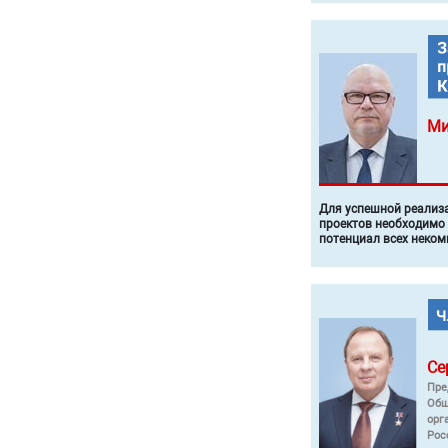
Ми
Для успешной реализ
проектов необходимо
потенциал всех неком
Се
Пре
Общ
орг
Рос