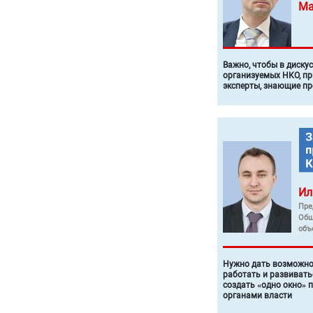
Ма
Важно, чтобы в диску
организуемых НКО, п
эксперты, знающие п
Ил
Пре
Общ
объ
Нужно дать возможно
работать и развивать
создать «одно окно» 
органами власти