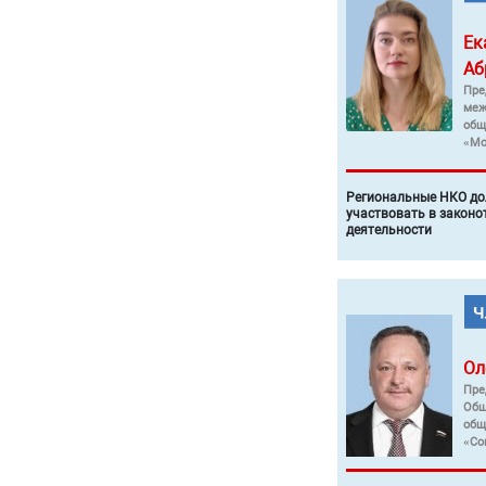
Ек
Аб
Пре
меж
общ
«Мо
Региональные НКО до
участвовать в законо
деятельности
Ол
Пре
Общ
общ
«Со