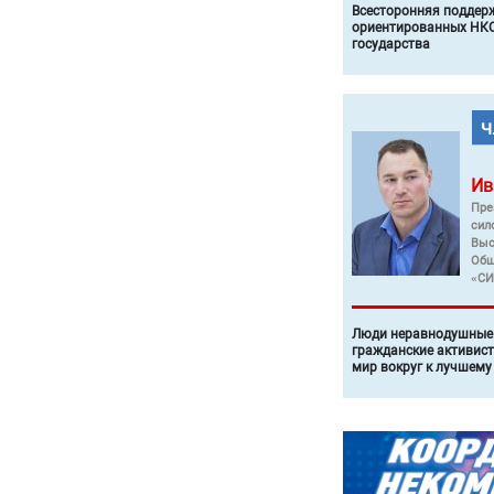
Всесторонняя поддер
ориентированных НКО
государства
Ив
Пре
сил
Выс
Общ
«СИ
Люди неравнодушные 
гражданские активист
мир вокруг к лучшему