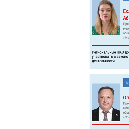
Ек
Аб
Пре
меж
общ
«Мо
Региональные НКО до
участвовать в законо
деятельности
Ол
Пре
Общ
общ
«Со