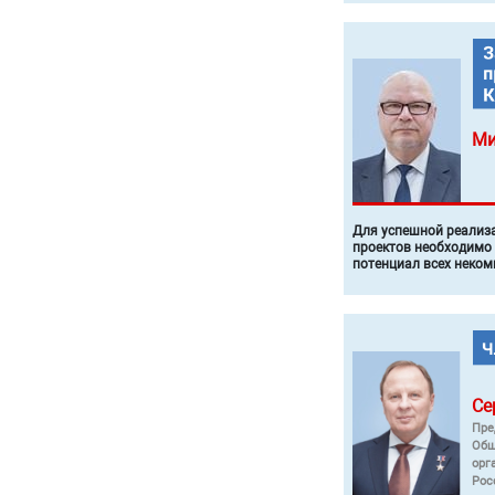
Ми
Для успешной реализ
проектов необходимо
потенциал всех неком
Се
Пре
Общ
орг
Рос