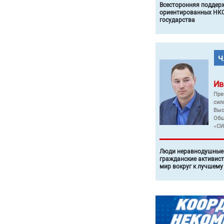
Всесторонняя поддер
ориентированных НКО
государства
Ив
Пре
сил
Выс
Общ
«СИ
Люди неравнодушные 
гражданские активист
мир вокруг к лучшему