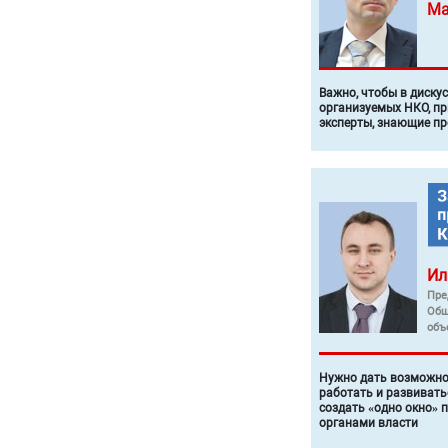
Ма
Важно, чтобы в диску
организуемых НКО, п
эксперты, знающие п
Ил
Пре
Общ
объ
Нужно дать возможно
работать и развивать
создать «одно окно» 
органами власти