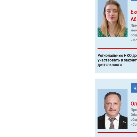
Ек
Аб
Пре
меж
общ
«Мо
Региональные НКО до
участвовать в законо
деятельности
Ол
Пре
Общ
общ
«Со