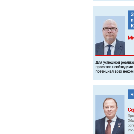
Ми
Для успешной реализ
проектов необходимо
потенциал всех неком
Се
Пре
Общ
орг
Рос