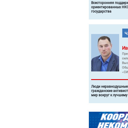
Всесторонняя поддер
ориентированных НКО
государства
Ив
Пре
сил
Выс
Общ
«СИ
Люди неравнодушные 
гражданские активист
мир вокруг к лучшему