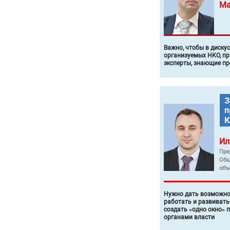
Ма
Важно, чтобы в диску
организуемых НКО, п
эксперты, знающие п
Ил
Пре
Общ
объ
Нужно дать возможно
работать и развивать
создать «одно окно» 
органами власти