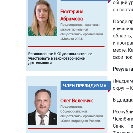
общий ур
он соста
Екатерина
Абрамова
В ходе п
Председатель правления
улучшили
межрегиональной
общественной организации
область,
«Москва 2024»
и програ
месте. К
Региональные НКО должны активнее
свои пок
участвовать в законотворческой
деятельности
Результа
Лидерами
округ – 
В двадца
Олег
Валенчук
Председатель
Республи
Общероссийской
общественной организации
Челябинс
«Союз садоводов России»
Санкт-Пе