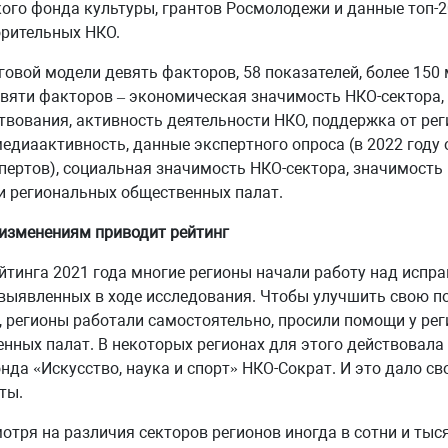
ого фонда культуры, грантов Росмолодежи и данные топ-
рительных НКО.
говой модели девять факторов, 58 показателей, более 150 
вяти факторов – экономическая значимость НКО-сектора,
твования, активность деятельности НКО, поддержка от ре
медиаактивность, данные экспертного опроса (в 2022 году
пертов), социальная значимость НКО-сектора, значимость
и региональных общественных палат.
изменениям приводит рейтинг
йтинга 2021 года многие регионы начали работу над испр
выявленных в ходе исследования. Чтобы улучшить свою п
, регионы работали самостоятельно, просили помощи у ре
нных палат. В некоторых регионах для этого действовал
нда «Искусство, наука и спорт» НКО-Сократ. И это дало св
ты.
мотря на различия секторов регионов иногда в сотни и тыся