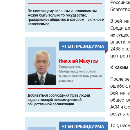
Российск
благотво
По-настоящему сильным и независимым
может быть только то государство,
гражданское общество в котором – сильное и
В рейтин
независимое
Среди де
их сущес
власти, 
2438 экс
центров 
Николай
Махутов
К каким 
Председатель
Международного союза
бывших малолетних узников
После ре
фашизма
ошибок, 
рейтинге
Добиваться соблюдения прав людей –
обществе
задача каждой некоммерческой
общественной организации
АСИ и фо
результа
Так, нес