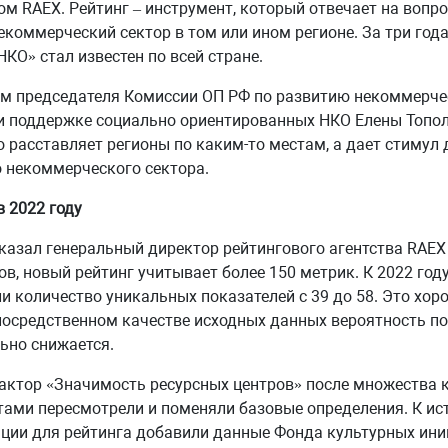
ом RAEX. Рейтинг – инструмент, который отвечает на вопро
екоммерческий сектор в том или ином регионе. За три года
НКО» стал известен по всей стране.
ам председателя Комиссии ОП РФ по развитию некоммерче
и поддержке социально ориентированных НКО Елены Топол
о расставляет регионы по каким-то местам, а дает стимул 
 некоммерческого сектора.
в 2022 году
казал генеральный директор рейтингового агентства RAE
в, новый рейтинг учитывает более 150 метрик. К 2022 году
и количество уникальных показателей с 39 до 58. Это хор
посредственном качестве исходных данных вероятность п
ьно снижается.
ктор «Значимость ресурсных центров» после множества 
тами пересмотрели и поменяли базовые определения. К и
ии для рейтинга добавили данные Фонда культурных ини