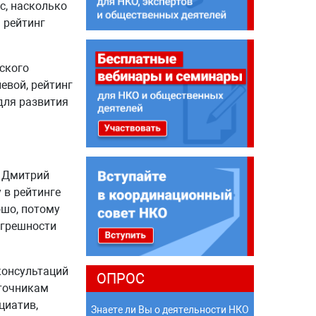
с, насколько
 рейтинг
ского
евой, рейтинг
для развития
X Дмитрий
 в рейтинге
ошо, потому
огрешности
консультаций
ОПРОС
сточникам
циатив,
Знаете ли Вы о деятельности НКО