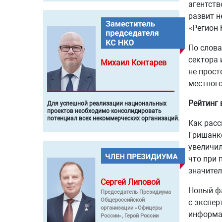
агентств
развит н
«Регион-
По слов
сектора 
Михаил
Контарев
не прост
местного
Рейтинг 
Для успешной реализации национальных
проектов необходимо консолидировать
потенциал всех некоммерческих организаций.
Как расс
Гришанко
увеличил
что при 
значител
Сергей
Липовой
Новый фа
Председатель Президиума
Общероссийской
с экспер
организации «Офицеры
информац
России», Герой России