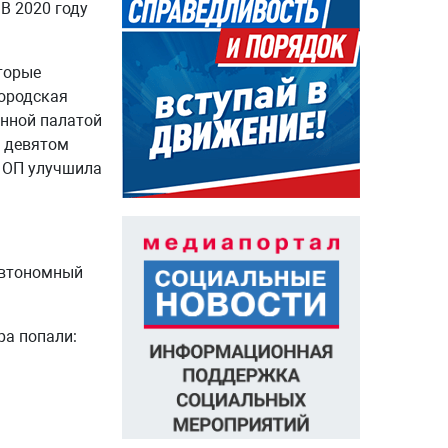
В 2020 году
торые
городская
енной палатой
а девятом
й ОП улучшила
автономный
ра попали: