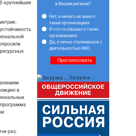
20 крупнейших
в Вашем регионе?
Нет, я ничего не знаю о
метрик.
таких организациях
 устойчивость
Я что-то слышал о таких
организациях
гиональной
Да, я лично сталкивался с
 опросили
деятельностью НКО
 ресурсных
Загрузка ...
авлением
озицию в
гиональных
а программа
ои
чи раз,