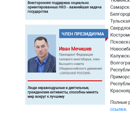
Тюменска
Всесторонняя поддержка социально
Самарска
ориентированных НКО – важнейшая задача
государства
Белгород
Тульская
Свердлов
Костромс
Псковска
Иван
Мечишев
Новосиби
Президент Федерации
Калужска
силового многоборья, член
Волгогра
Высшего совета
Общероссийского движения
Республи
«СИЛЬНАЯ РОССИЯ»
Приморск
Республи
Люди неравнодушные и деятельные,
Краснояр
гражданские активисты, способны менять
мир вокруг к лучшему
Полные р
ссылке
.