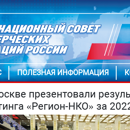
С
ПОЛЕЗНАЯ ИНФОРМАЦИЯ
К
оскве презентовали резул
тинга «Регион-НКО» за 202