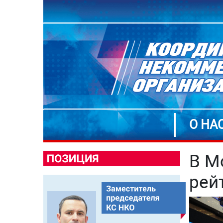
О НА
В М
рей