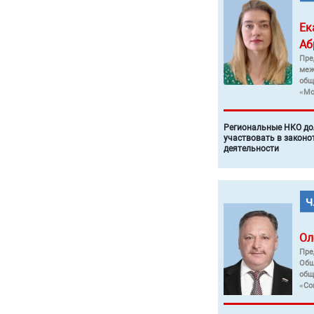
Ек
Аб
Пре
меж
общ
«Мо
Региональные НКО до
участвовать в законо
деятельности
Ол
Пре
Общ
общ
«Со