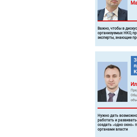
Ма
Важно, чтобы в диску
организуемых НКО, п
эксперты, знающие п
Ил
Пре
Общ
объ
Нужно дать возможно
работать и развивать
создать «одно окно» 
органами власти