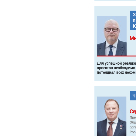
Ми
Для успешной реализ
проектов необходимо
потенциал всех неком
Се
Пре
Общ
орг
Рос