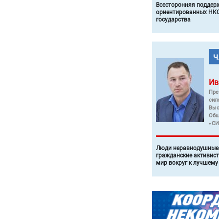
Всесторонняя поддер
ориентированных НКО
государства
Ив
Пре
сил
Выс
Общ
«СИ
Люди неравнодушные 
гражданские активист
мир вокруг к лучшему