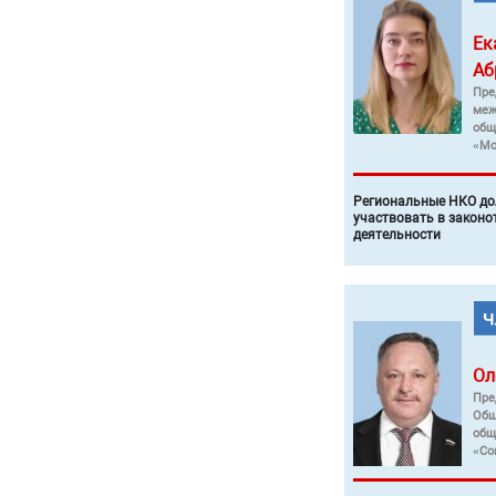
Ек
Аб
Пре
меж
общ
«Мо
Региональные НКО до
участвовать в законо
деятельности
Ол
Пре
Общ
общ
«Со