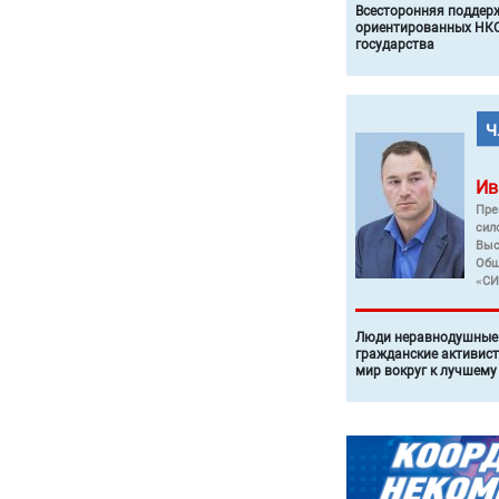
Всесторонняя поддер
ориентированных НКО
государства
Ив
Пре
сил
Выс
Общ
«СИ
Люди неравнодушные 
гражданские активист
мир вокруг к лучшему