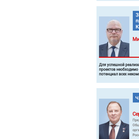
Ми
Для успешной реализ
проектов необходимо
потенциал всех неком
Се
Пре
Общ
орг
Рос