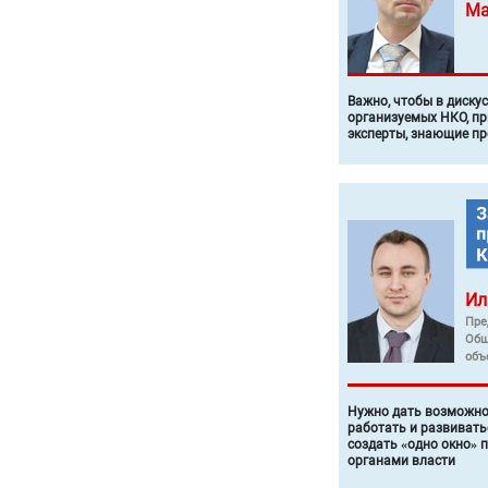
Ма
Важно, чтобы в диску
организуемых НКО, п
эксперты, знающие п
Ил
Пре
Общ
объ
Нужно дать возможно
работать и развивать
создать «одно окно» 
органами власти