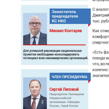
С анало
Дмитрий 
тыс. руб
Как отме
Михаил
Контарев
комфортн
спиртног
Для успешной реализации национальных
«Есть фа
проектов необходимо консолидировать
поезде в
потенциал всех некоммерческих организаций.
что, во-
конечно 
значител
Сергей
Липовой
Председатель Президиума
Общероссийской
организации «Офицеры
России», Герой России