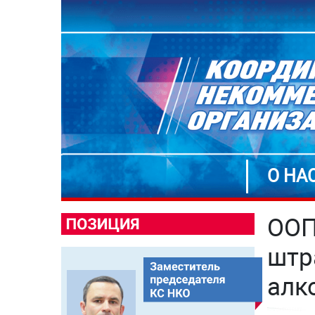
О НА
ООП
штр
алк