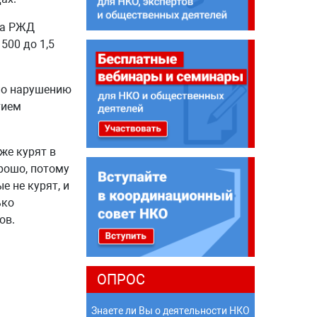
ра РЖД
500 до 1,5
по нарушению
тием
же курят в
орошо, потому
е не курят, и
ько
ов.
ОПРОС
Знаете ли Вы о деятельности НКО