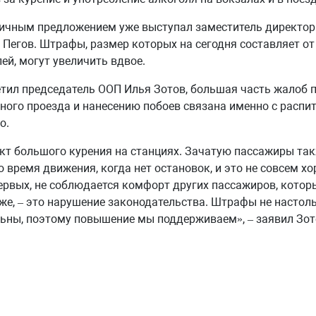
гичным предложением уже выступал заместитель директо
Пегов. Штрафы, размер которых на сегодня составляет от 
лей, могут увеличить вдвое.
тил председатель ООП Илья Зотов, большая часть жалоб 
ого проезда и нанесению побоев связана именно с распи
о.
кт большого курения на станциях. Зачатую пассажиры так
о время движения, когда нет остановок, и это не совсем х
первых, не соблюдается комфорт других пассажиров, которы
же, – это нарушение законодательства. Штрафы не настол
ьны, поэтому повышение мы поддерживаем», – заявил Зот