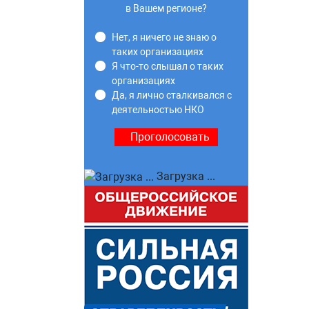
в Вашем регионе?
Нет, я ничего не знаю о
таких организациях
Я что-то слышал о таких
организациях
Да, я лично сталкивался с
деятельностью НКО
Загрузка ...