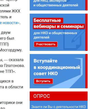
нской
телями ЖКХ
тель и
е новости»
.
о двум
его был
(ТПП)
Мосгордуму.
ы, — сказала
а Платонова.
не ТПП».
щихся в
та в области
ОПРОС
риторики они
Знаете ли Вы о деятельности НКО
адо