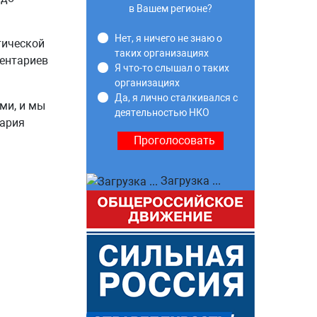
в Вашем регионе?
Нет, я ничего не знаю о
тической
таких организациях
ментариев
Я что-то слышал о таких
организациях
Да, я лично сталкивался с
ми, и мы
деятельностью НКО
Мария
Загрузка ...