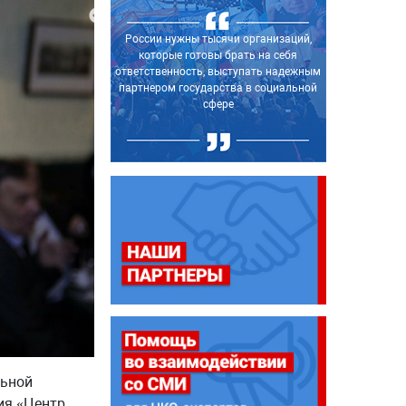
России нужны тысячи организаций,
которые готовы брать на себя
ответственность, выступать надежным
партнером государства в социальной
сфере
льной
ия «Центр