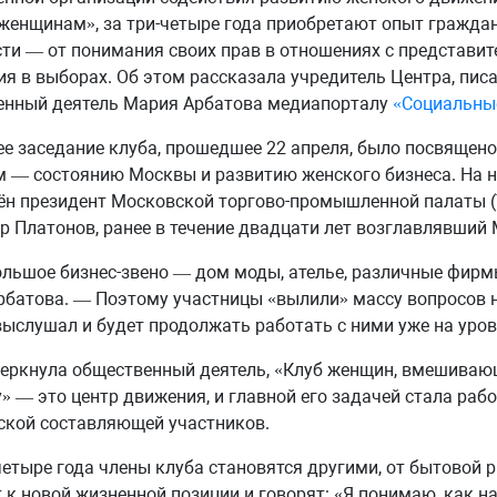
енщинам», за три-четыре года приобретают опыт гражда
ти — от понимания своих прав в отношениях с представи
ия в выборах. Об этом рассказала учредитель Центра, писа
енный деятель Мария Арбатова медиапорталу
«Социальны
е заседание клуба, прошедшее 22 апреля, было посвящен
 — состоянию Москвы и развитию женского бизнеса. На н
ён президент Московской торгово-промышленной палаты 
 Платонов, ранее в течение двадцати лет возглавлявший 
ольшое бизнес-звено — дом моды, ателье, различные фирм
батова. — Поэтому участницы «вылили» массу вопросов н
выслушал и будет продолжать работать с ними уже на уров
еркнула общественный деятель, «Клуб женщин, вмешиваю
» — это центр движения, и главной его задачей стала рабо
ской составляющей участников.
четыре года члены клуба становятся другими, от бытовой 
 к новой жизненной позиции и говорят: «Я понимаю, как н