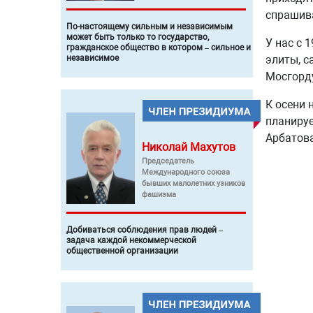
спрашива
По-настоящему сильным и независимым
может быть только то государство,
У нас с 
гражданское общество в котором – сильное и
независимое
элиты, с
Мосгорд
К осени 
планиру
Арбатова
Николай
Махутов
Председатель
Международного союза
бывших малолетних узников
фашизма
Добиваться соблюдения прав людей –
задача каждой некоммерческой
общественной организации