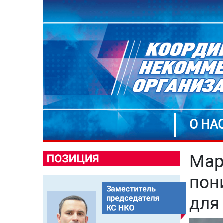
О НА
Мар
пон
для