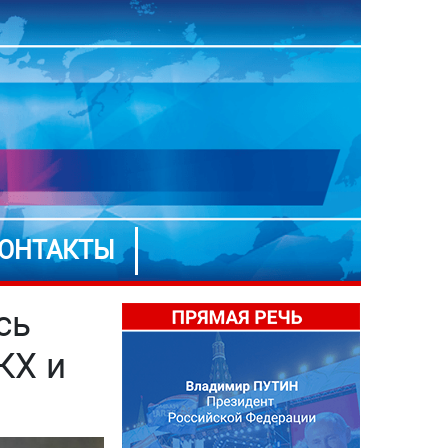
ОНТАКТЫ
сь
КХ и