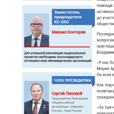
помощи ж
активнос
до участ
обществ
Михаил
Контарев
Последне
вопросам
приглаш
Владимир
Для успешной реализации национальных
проектов необходимо консолидировать
потенциал всех некоммерческих организаций.
«У нас б
Мария Ар
Он всех 
Как подч
политику
Сергей
Липовой
граждан
Председатель Президиума
Общероссийской
«За три-
организации «Офицеры
России», Герой России
приходят