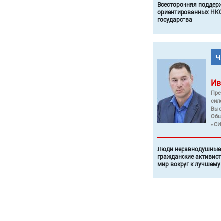
Всесторонняя поддер
ориентированных НКО
государства
Ив
Пре
сил
Выс
Общ
«СИ
Люди неравнодушные 
гражданские активист
мир вокруг к лучшему