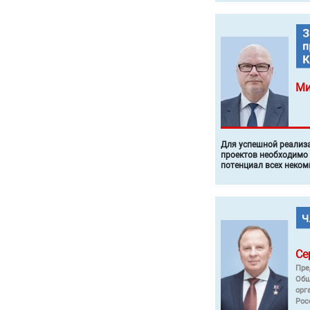
Ми
Для успешной реализ
проектов необходимо
потенциал всех неком
Се
Пре
Общ
орг
Рос