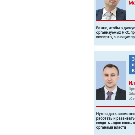
Ма
Важно, чтобы в диску
организуемых НКО, п
эксперты, знающие п
Ил
Пре
Общ
объ
Нужно дать возможно
работать и развивать
создать «одно окно» 
органами власти