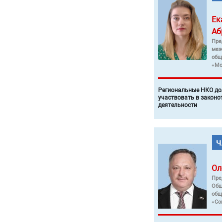
Ек
Аб
Пре
меж
общ
«Мо
Региональные НКО до
участвовать в законо
деятельности
Ол
Пре
Общ
общ
«Со