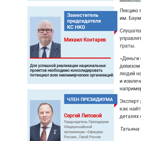
Лекцию п
им. Баум
Слушател
управлят
Михаил
Контарев
траты.
«Деньги 
девизом 
Для успешной реализации национальных
проектов необходимо консолидировать
людей на
потенциал всех некоммерческих организаций.
и извлеч
например
Эксперт 
как найт
Сергей
Липовой
деталях
Председатель Президиума
Общероссийской
Татьяна
организации «Офицеры
России», Герой России