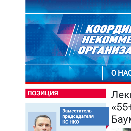
О НА
Лек
«55
Бау