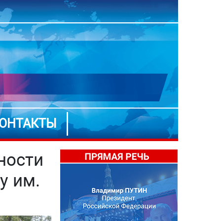
ОНТАКТЫ
ности
у им.