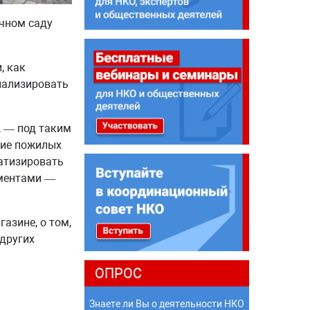
ичном саду
, как
нализировать
, — под таким
ние пожилых
атизировать
ументами —
азине, о том,
 других
ОПРОС
Знаете ли Вы о деятельности НКО