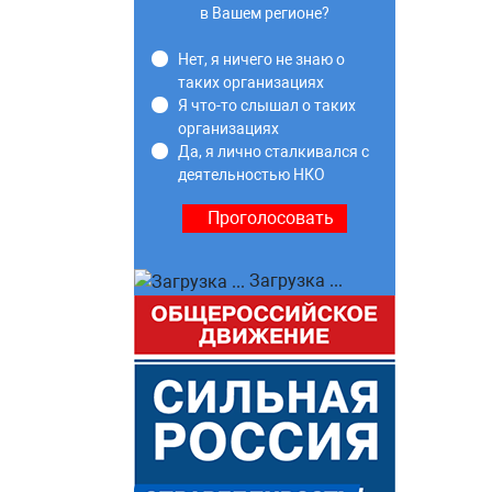
в Вашем регионе?
Нет, я ничего не знаю о
таких организациях
Я что-то слышал о таких
организациях
Да, я лично сталкивался с
деятельностью НКО
Загрузка ...