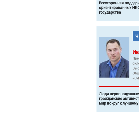
Всесторонняя поддер
ориентированных НКО
государства
Ив
Пре
сил
Выс
Общ
«СИ
Люди неравнодушные 
гражданские активист
мир вокруг к лучшему