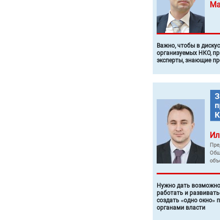
Ма
Важно, чтобы в диску
организуемых НКО, п
эксперты, знающие п
Ил
Пре
Общ
объ
Нужно дать возможно
работать и развивать
создать «одно окно» 
органами власти