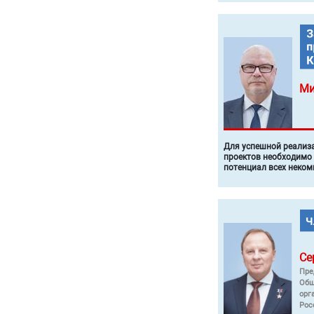
Ми
Для успешной реализ
проектов необходимо
потенциал всех неком
Се
Пре
Общ
орг
Рос