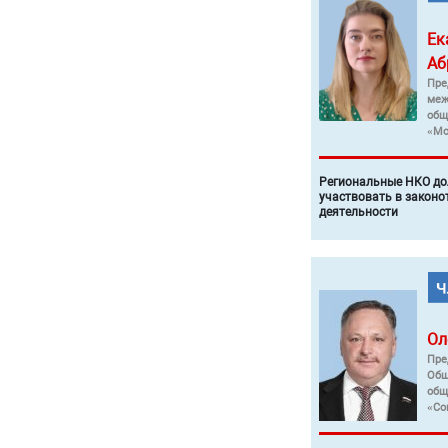
Ек
Аб
Пре
меж
общ
«Мо
Региональные НКО до
участвовать в законо
деятельности
Ол
Пре
Общ
общ
«Со