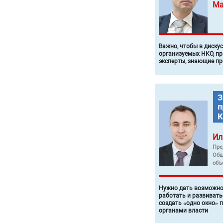
Ма
Важно, чтобы в диску
организуемых НКО, п
эксперты, знающие п
Ил
Пре
Общ
объ
Нужно дать возможно
работать и развивать
создать «одно окно» 
органами власти