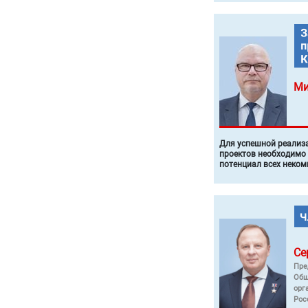
Ми
Для успешной реализ
проектов необходимо
потенциал всех неком
Се
Пре
Общ
орг
Рос