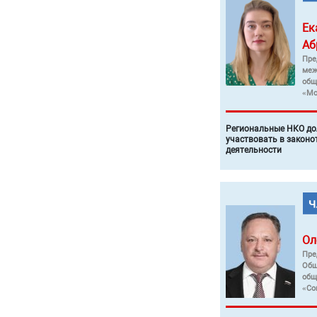
Ек
Аб
Пре
меж
общ
«Мо
Региональные НКО до
участвовать в законо
деятельности
Ол
Пре
Общ
общ
«Со