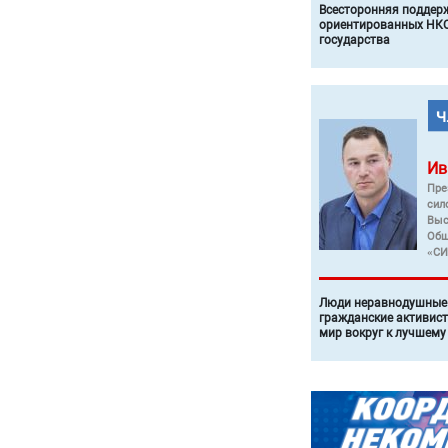
Всесторонняя поддер
ориентированных НКО
государства
Ив
Пре
сил
Выс
Общ
«СИ
Люди неравнодушные 
гражданские активист
мир вокруг к лучшему