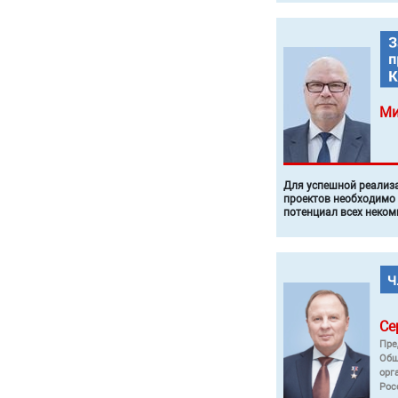
Ми
Для успешной реализ
проектов необходимо
потенциал всех неком
Се
Пре
Общ
орг
Рос