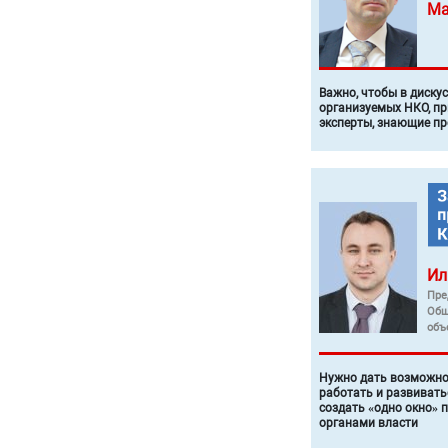
Ма
Важно, чтобы в диску
организуемых НКО, п
эксперты, знающие п
Ил
Пре
Общ
объ
Нужно дать возможно
работать и развивать
создать «одно окно» 
органами власти