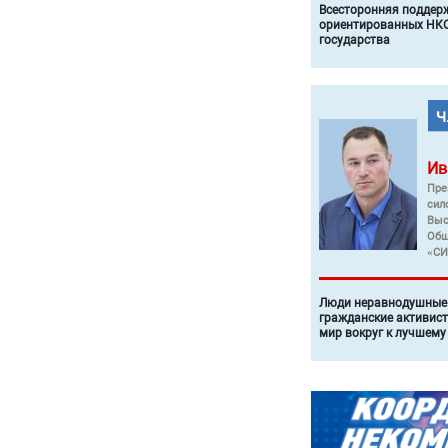
Всесторонняя поддер
ориентированных НКО
государства
Ив
Пре
сил
Выс
Общ
«СИ
Люди неравнодушные 
гражданские активист
мир вокруг к лучшему