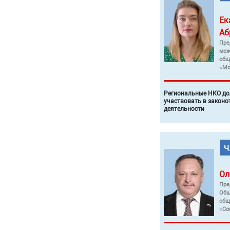
Ек
Аб
Пре
меж
общ
«Мо
Региональные НКО до
участвовать в законо
деятельности
Ол
Пре
Общ
общ
«Со