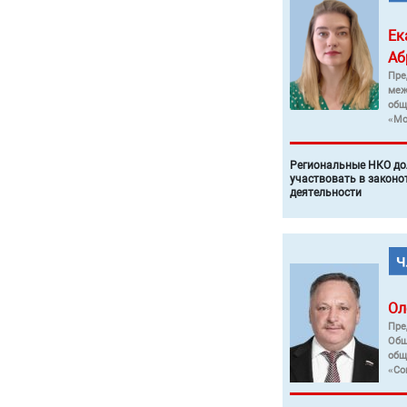
Ек
Аб
Пре
меж
общ
«Мо
Региональные НКО до
участвовать в законо
деятельности
Ол
Пре
Общ
общ
«Со