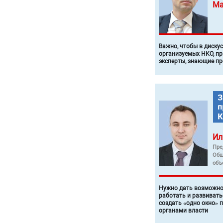
Ма
Важно, чтобы в диску
организуемых НКО, п
эксперты, знающие п
Ил
Пре
Общ
объ
Нужно дать возможно
работать и развивать
создать «одно окно» 
органами власти