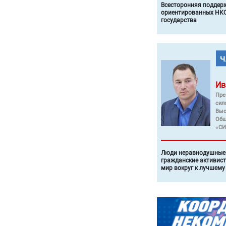
Всесторонняя поддер
ориентированных НКО
государства
Ив
Пре
сил
Выс
Общ
«СИ
Люди неравнодушные 
гражданские активист
мир вокруг к лучшему