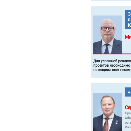
Ми
Для успешной реализ
проектов необходимо
потенциал всех неком
Се
Пре
Общ
орг
Рос