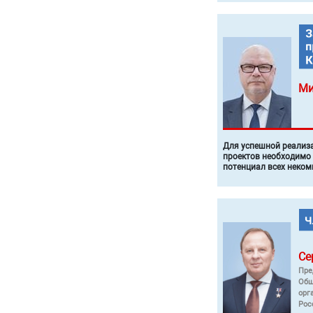
Ми
Для успешной реализ
проектов необходимо
потенциал всех неком
Се
Пре
Общ
орг
Рос