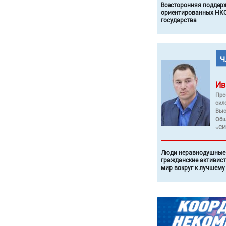
Всесторонняя поддер
ориентированных НКО
государства
Ив
Пре
сил
Выс
Общ
«СИ
Люди неравнодушные 
гражданские активист
мир вокруг к лучшему