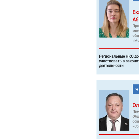
Ек
Аб
Пре
меж
общ
«Мо
Региональные НКО до
участвовать в законо
деятельности
Ол
Пре
Общ
общ
«Со