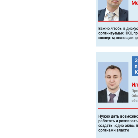
Ма
Важно, чтобы в диску
организуемых НКО, п
эксперты, знающие п
Ил
Пре
Общ
объ
Нужно дать возможно
работать и развивать
создать «одно окно» 
органами власти