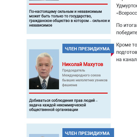
Удмуртск
По-настоящему сильным и независимым
«Всеросс
может быть только то государство,
гражданское общество в котором – сильное и
По итога
независимое
победите
Кроме то
подготов
на кана
Николай
Махутов
Председатель
Международного союза
бывших малолетних узников
фашизма
Добиваться соблюдения прав людей –
задача каждой некоммерческой
общественной организации