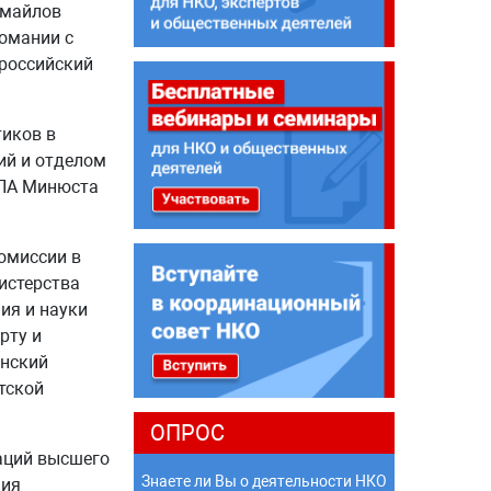
змайлов
омании с
ероссийский
иков в
ий и отделом
РПА Минюста
омиссии в
истерства
ия и науки
рту и
анский
тской
ОПРОС
аций высшего
Знаете ли Вы о деятельности НКО
ния