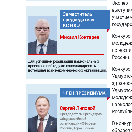
Эксперт
выступил
участием
государс
Конкурс 
Михаил
Контарев
молодежн
по воспи
России).
Для успешной реализации национальных
проектов необходимо консолидировать
Конкурс 
потенциал всех некоммерческих организаций.
Удмуртск
здравоох
Удмуртск
молодежн
нарколог
Сергей
Липовой
Республи
Председатель Президиума
Общероссийской
В конкур
организации «Офицеры
России», Герой России
образова