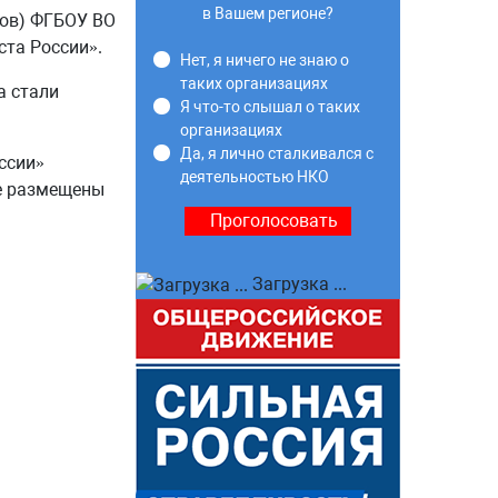
в Вашем регионе?
лов) ФГБОУ ВО
та России».
Нет, я ничего не знаю о
таких организациях
а стали
Я что-то слышал о таких
организациях
Да, я лично сталкивался с
ссии»
деятельностью НКО
ые размещены
Загрузка ...