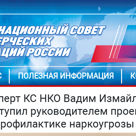
С
ПОЛЕЗНАЯ ИНФОРМАЦИЯ
К
перт КС НКО Вадим Измай
тупил руководителем прое
профилактике наркоугрозы