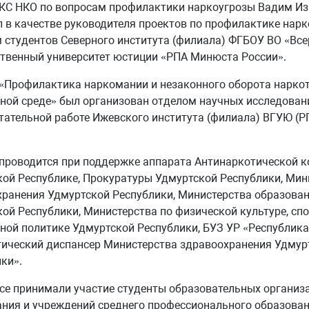
 КС НКО по вопросам профилактики наркоугрозы Вадим И
 в качестве руководителя проектов по профилактике нарк
 студентов Северного института (филиала) ФГБОУ ВО «Вс
твенный университет юстиции «РПА Минюста России».
«Профилактика наркомании и незаконного оборота наркот
ой среде» был организован отделом научных исследован
тательной работе Ижевского института (филиала) ВГУЮ (
проводится при поддержке аппарата Антинаркотической к
ой Республике, Прокуратуры Удмуртской Республики, Мин
ранения Удмуртской Республики, Министерства образован
ой Республики, Министерства по физической культуре, спо
ой политике Удмуртской Республики, БУЗ УР «Республик
ический диспансер Министерства здравоохранения Удмур
ки».
се принимали участие студенты образовательных организ
ния и учреждений среднего профессионального образова