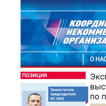
О НА
Экс
выс
по 