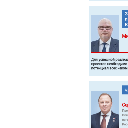
Ми
Для успешной реализ
проектов необходимо
потенциал всех неком
Се
Пре
Общ
орг
Рос