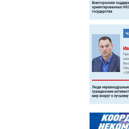
Всесторонняя поддер
ориентированных НКО
государства
Ив
Пре
сил
Выс
Общ
«СИ
Люди неравнодушные 
гражданские активист
мир вокруг к лучшему