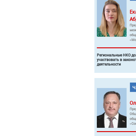
Ек
Аб
Пре
меж
общ
«Мо
Региональные НКО до
участвовать в законо
деятельности
Ол
Пре
Общ
общ
«Со