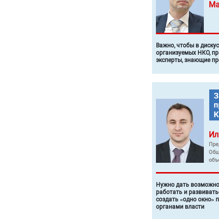
Ма
Важно, чтобы в диску
организуемых НКО, п
эксперты, знающие п
Ил
Пре
Общ
объ
Нужно дать возможно
работать и развивать
создать «одно окно» 
органами власти