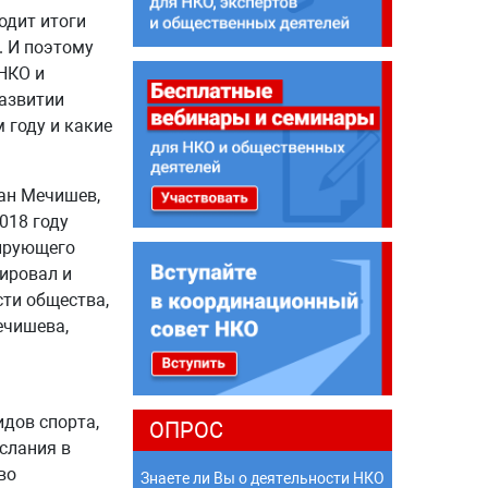
одит итоги
. И поэтому
НКО и
развитии
 году и какие
ан Мечишев,
018 году
ирующего
ировал и
ти общества,
ечишева,
дов спорта,
ОПРОС
слания в
во
Знаете ли Вы о деятельности НКО