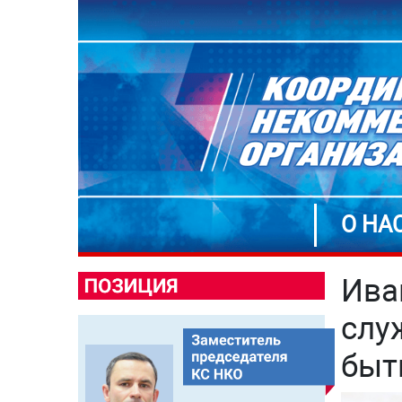
О НА
Ива
слу
быт