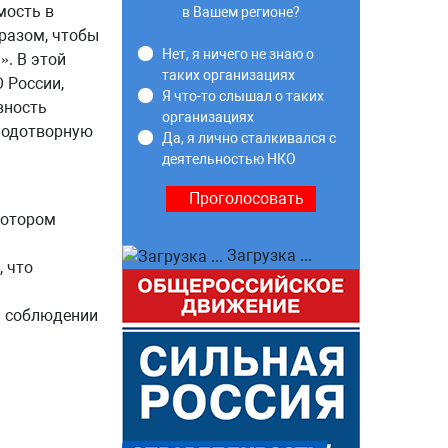
мость в
в Вашем регионе?
разом, чтобы
Нет, я ничего не знаю о
». В этой
таких организациях
 России,
Я что-то слышал о таких
вность
организациях
лодотворную
Да, я лично сталкивался с
деятельностью НКО
котором
Загрузка ...
 что
и соблюдении