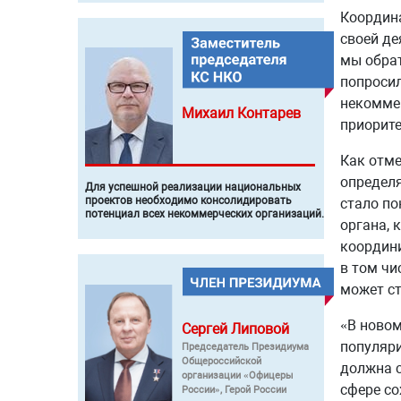
Координа
своей де
мы обрат
попросил
некоммер
Михаил
Контарев
приорите
Как отме
определя
Для успешной реализации национальных
проектов необходимо консолидировать
стало п
потенциал всех некоммерческих организаций.
органа, 
координи
в том чи
может ст
«В новом
Сергей
Липовой
популяри
Председатель Президиума
Общероссийской
должна с
организации «Офицеры
сфере со
России», Герой России