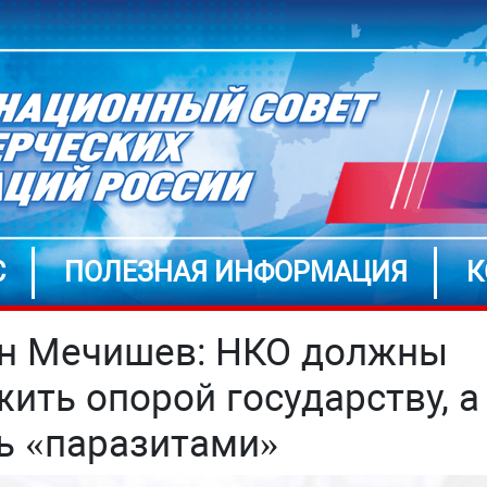
С
ПОЛЕЗНАЯ ИНФОРМАЦИЯ
К
н Мечишев: НКО должны
жить опорой государству, а
ь «паразитами»