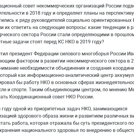
ционный совет некоммерческих организаций России подв
ятельности в 2018 году и определяет планы на перспективу
ились к ряду руководителей социально ориентированных 
и их ответить на следующие вопросы: какие тенденции в 
ческого сектора России стали определяющими в прошлом
тные задачи стоят перед КС НКО в 2019 году?
тил президент Федерации силового многоборья России Ив
ющим фактором в развитии некоммерческого сектора в 2
онимание необходимости объединения и создания координ
который как информационно-аналитический центр аккумул
ровал бы работу НКО в основных сферах жизнедеятельнос
сле и спорте. Таким объединяющим центром, по мнению М
ать Координационный совет НКО России.
 году одной из приоритетных задач НКО, занимающихся
зацией здорового образа жизни и развитием различных ви
тать работа, которая отражала бы суть президентского по
хранения национального здоровья по внедрению в общест