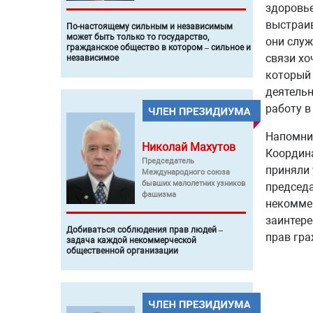
здоровье
выстраи
По-настоящему сильным и независимым
может быть только то государство,
они служ
гражданское общество в котором – сильное и
связи хо
независимое
который 
деятельн
работу в
Напомним
Николай
Махутов
Координа
Председатель
приняли 
Международного союза
бывших малолетних узников
председа
фашизма
некоммер
заинтер
Добиваться соблюдения прав людей –
прав гра
задача каждой некоммерческой
общественной организации