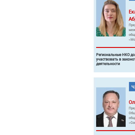
Ек
Аб
Пре
меж
общ
«Мо
Региональные НКО до
участвовать в законо
деятельности
Ол
Пре
Общ
общ
«Со