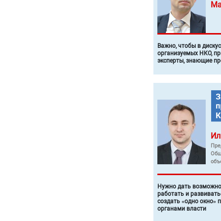
Ма
Важно, чтобы в диску
организуемых НКО, п
эксперты, знающие п
Ил
Пре
Общ
объ
Нужно дать возможно
работать и развивать
создать «одно окно» 
органами власти