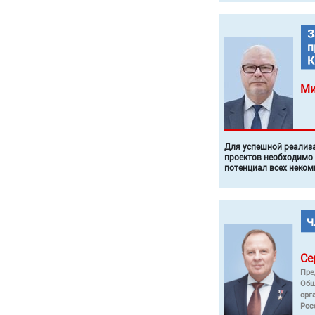
Ми
Для успешной реализ
проектов необходимо
потенциал всех неком
Се
Пре
Общ
орг
Рос