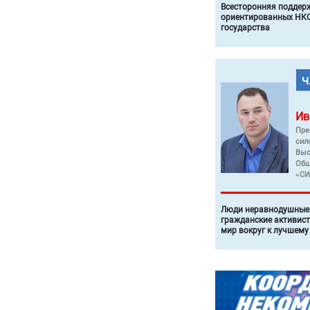
Всесторонняя поддер
ориентированных НКО
государства
Ив
Пре
сил
Выс
Общ
«СИ
Люди неравнодушные 
гражданские активист
мир вокруг к лучшему