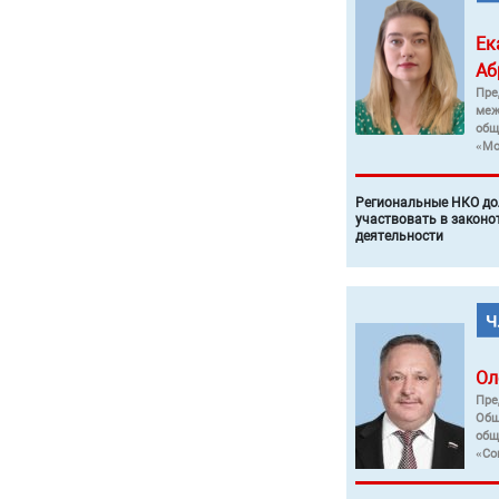
Ек
Аб
Пре
меж
общ
«Мо
Региональные НКО до
участвовать в законо
деятельности
Ол
Пре
Общ
общ
«Со