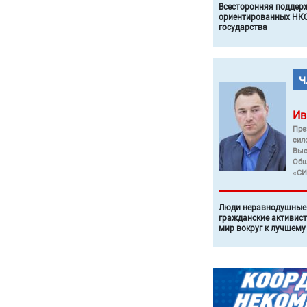
Всесторонняя поддер
ориентированных НКО
государства
Ив
Пре
сил
Выс
Общ
«СИ
Люди неравнодушные 
гражданские активист
мир вокруг к лучшему