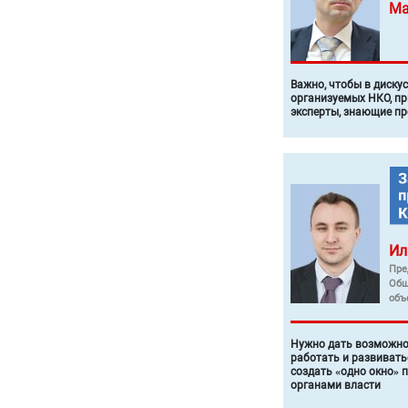
Ма
Важно, чтобы в диску
организуемых НКО, п
эксперты, знающие п
Ил
Пре
Общ
объ
Нужно дать возможно
работать и развивать
создать «одно окно» 
органами власти