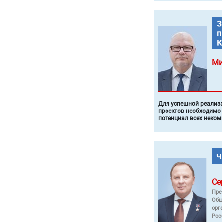
Ми
Для успешной реализ
проектов необходимо
потенциал всех неком
Се
Пре
Общ
орг
Рос