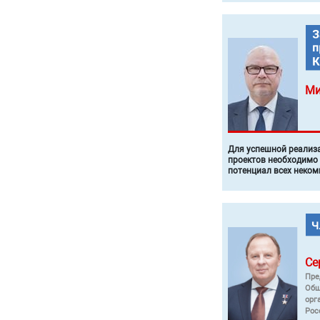
Ми
Для успешной реализ
проектов необходимо
потенциал всех неком
Се
Пре
Общ
орг
Рос