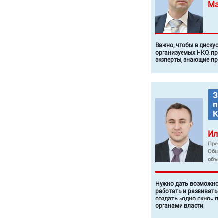
Ма
Важно, чтобы в диску
организуемых НКО, п
эксперты, знающие п
Ил
Пре
Общ
объ
Нужно дать возможно
работать и развивать
создать «одно окно» 
органами власти