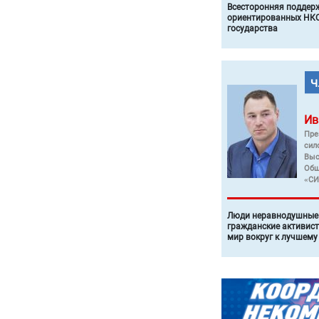
Всесторонняя поддер
ориентированных НКО
государства
Ив
Пре
сил
Выс
Общ
«СИ
Люди неравнодушные 
гражданские активист
мир вокруг к лучшему