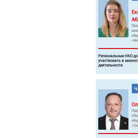
Ек
Аб
Пре
меж
общ
«Мо
Региональные НКО до
участвовать в законо
деятельности
Ол
Пре
Общ
общ
«Со