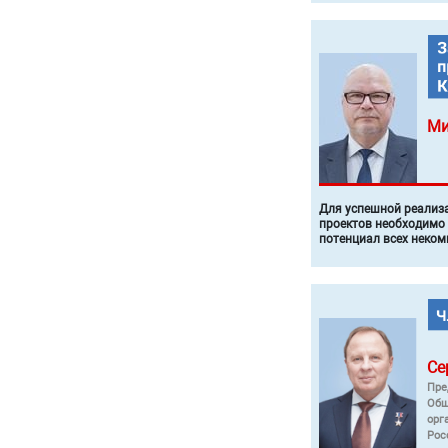
Ми
Для успешной реализ
проектов необходимо
потенциал всех неком
Се
Пре
Общ
орг
Рос