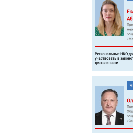
Ек
Аб
Пре
меж
общ
«Мо
Региональные НКО до
участвовать в законо
деятельности
Ол
Пре
Общ
общ
«Со