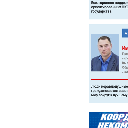
Всесторонняя поддер
ориентированных НКО
государства
Ив
Пре
сил
Выс
Общ
«СИ
Люди неравнодушные 
гражданские активист
мир вокруг к лучшему