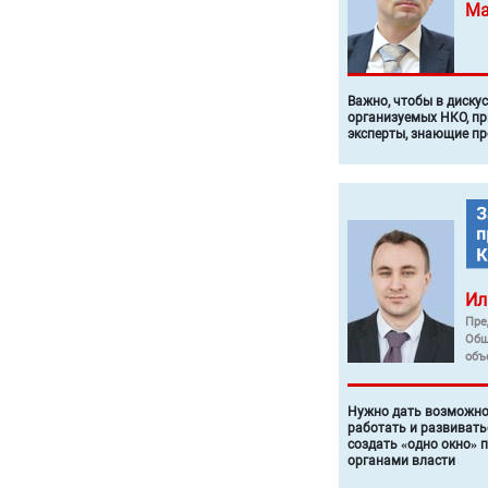
Ма
Важно, чтобы в диску
организуемых НКО, п
эксперты, знающие п
Ил
Пре
Общ
объ
Нужно дать возможно
работать и развивать
создать «одно окно» 
органами власти