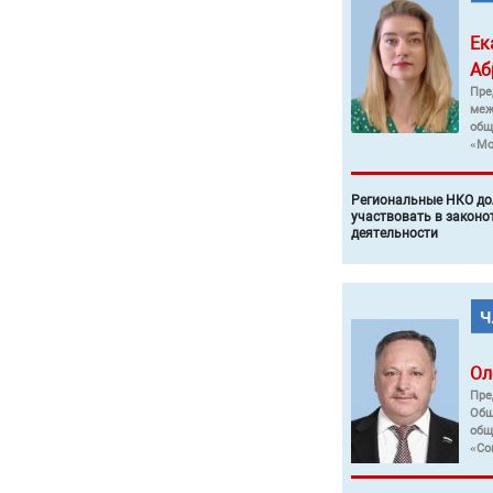
Ек
Аб
Пре
меж
общ
«Мо
Региональные НКО до
участвовать в законо
деятельности
Ол
Пре
Общ
общ
«Со