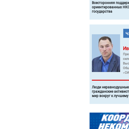
Всесторонняя поддер
ориентированных НКО
государства
Ив
Пре
сил
Выс
Общ
«СИ
Люди неравнодушные 
гражданские активист
мир вокруг к лучшему