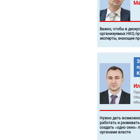
Ма
Важно, чтобы в диску
организуемых НКО, п
эксперты, знающие п
Ил
Пре
Общ
объ
Нужно дать возможно
работать и развивать
создать «одно окно» 
органами власти