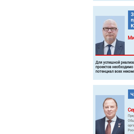
Ми
Для успешной реализ
проектов необходимо
потенциал всех неком
Се
Пре
Общ
орг
Рос