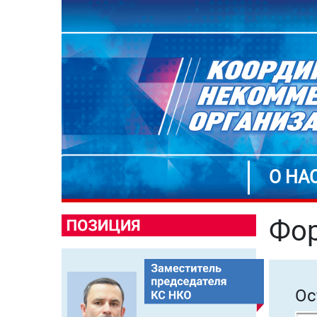
О НА
Фор
Ос