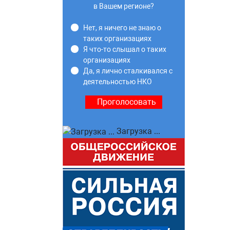
в Вашем регионе?
Нет, я ничего не знаю о
таких организациях
Я что-то слышал о таких
организациях
Да, я лично сталкивался с
деятельностью НКО
Загрузка ...